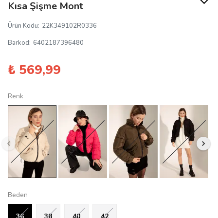
Kısa Şişme Mont
Ürün Kodu
:
22K349102R0336
Barkod
:
6402187396480
₺ 569,99
Renk
Beden
36
38
40
42