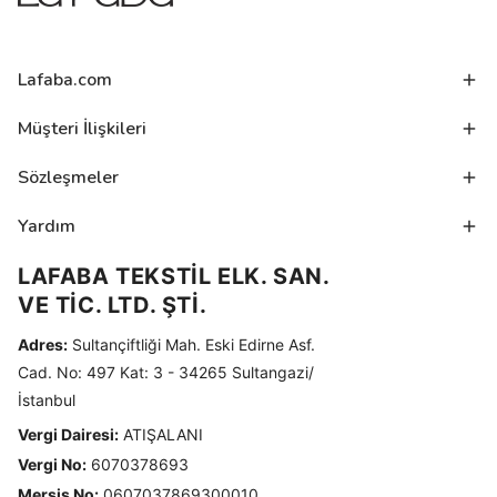
Lafaba.com
Müşteri İlişkileri
Sözleşmeler
Yardım
LAFABA TEKSTİL ELK. SAN.
VE TİC. LTD. ŞTİ.
Adres:
Sultançiftliği Mah. Eski Edirne Asf.
Cad. No: 497 Kat: 3 - 34265 Sultangazi/
İstanbul
Vergi Dairesi:
ATIŞALANI
Vergi No:
6070378693
Mersis No:
0607037869300010