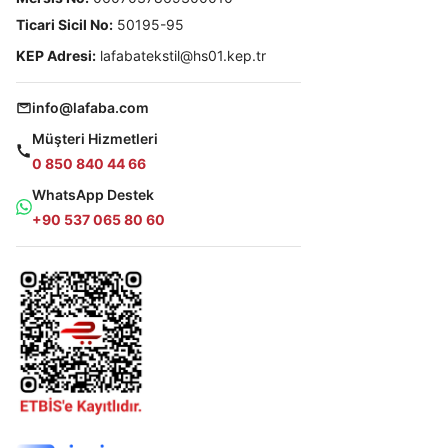
Ticari Sicil No:
50195-95
KEP Adresi:
lafabatekstil@hs01.kep.tr
info@lafaba.com
Müşteri Hizmetleri
0 850 840 44 66
WhatsApp Destek
+90 537 065 80 60