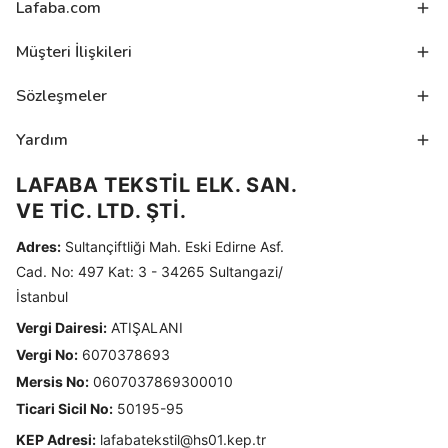
Lafaba.com
Müşteri İlişkileri
Sözleşmeler
Yardım
LAFABA TEKSTİL ELK. SAN.
VE TİC. LTD. ŞTİ.
Adres:
Sultançiftliği Mah. Eski Edirne Asf.
Cad. No: 497 Kat: 3 - 34265 Sultangazi/
İstanbul
Vergi Dairesi:
ATIŞALANI
Vergi No:
6070378693
Mersis No:
0607037869300010
Ticari Sicil No:
50195-95
KEP Adresi:
lafabatekstil@hs01.kep.tr