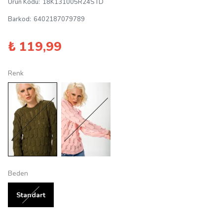
Ürün Kodu
:
18K131005R24STD
Barkod
:
6402187079789
₺ 119,99
Renk
Beden
Standart