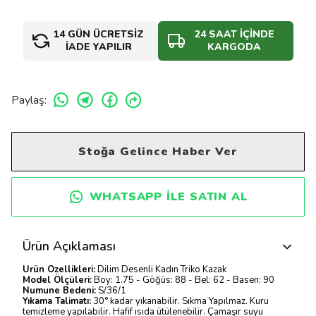
14 GÜN ÜCRETSİZ
24 SAAT İÇİNDE
İADE YAPILIR
KARGODA
Paylaş
:
Stoğa Gelince Haber Ver
WHATSAPP ILE SATIN AL
Ürün Açıklaması
Ürün Özellikleri:
Dilim Desenli Kadın Triko Kazak
Model Ölçüleri:
Boy: 1.75 - Göğüs: 88 - Bel: 62 - Basen: 90
Numune Bedeni:
S/36/1
Yıkama Talimatı:
30° kadar yıkanabilir. Sıkma Yapılmaz. Kuru
temizleme yapılabilir. Hafif ısıda ütülenebilir. Çamaşır suyu