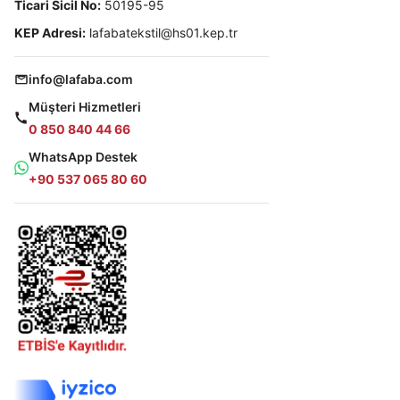
Ticari Sicil No:
50195-95
KEP Adresi:
lafabatekstil@hs01.kep.tr
info@lafaba.com
Müşteri Hizmetleri
0 850 840 44 66
WhatsApp Destek
+90 537 065 80 60