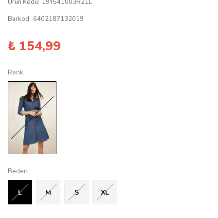
Ürün Kodu
:
19Y541003R21L
Barkod
:
6402187132019
₺ 154,99
Renk
Beden
L
M
S
XL