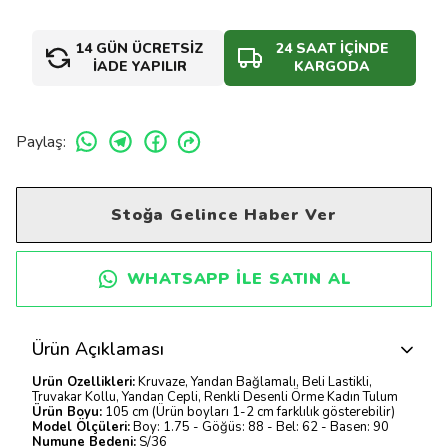
14 GÜN ÜCRETSİZ
24 SAAT İÇİNDE
İADE YAPILIR
KARGODA
Paylaş
:
Stoğa Gelince Haber Ver
WHATSAPP ILE SATIN AL
Ürün Açıklaması
Ürün Özellikleri:
Kruvaze, Yandan Bağlamalı, Beli Lastikli,
Truvakar Kollu, Yandan Cepli, Renkli Desenli Örme Kadın Tulum
Ürün Boyu:
105 cm (Ürün boyları 1-2 cm farklılık gösterebilir)
Model Ölçüleri:
Boy: 1.75 - Göğüs: 88 - Bel: 62 - Basen: 90
Numune Bedeni:
S/36