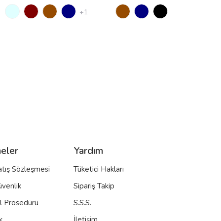
+1
eler
Yardım
atış Sözleşmesi
Tüketici Hakları
üvenlik
Sipariş Takip
al Prosedürü
S.S.S.
k
İletişim