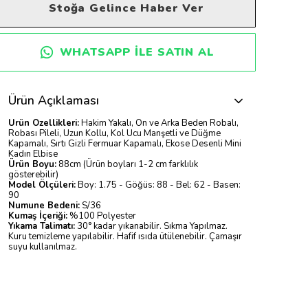
Stoğa Gelince Haber Ver
WHATSAPP ILE SATIN AL
Ürün Açıklaması
Ürün Özellikleri:
Hakim Yakalı, Ön ve Arka Beden Robalı,
Robası Pileli, Uzun Kollu, Kol Ucu Manşetli ve Düğme
Kapamalı, Sırtı Gizli Fermuar Kapamalı, Ekose Desenli Mini
Kadın Elbise
Ürün Boyu:
88cm (Ürün boyları 1-2 cm farklılık
gösterebilir)
Model Ölçüleri:
Boy: 1.75 - Göğüs: 88 - Bel: 62 - Basen:
90
Numune Bedeni:
S/36
Kumaş İçeriği:
%100 Polyester
Yıkama Talimatı:
30° kadar yıkanabilir. Sıkma Yapılmaz.
Kuru temizleme yapılabilir. Hafif ısıda ütülenebilir. Çamaşır
suyu kullanılmaz.