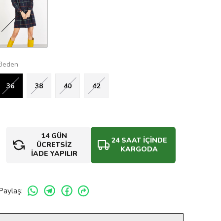
Beden
36
38
40
42
14 GÜN
24 SAAT İÇİNDE
ÜCRETSİZ
KARGODA
İADE YAPILIR
Paylaş
: