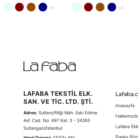
+1
+1
LAFABA TEKSTİL ELK.
Lafaba.
SAN. VE TİC. LTD. ŞTİ.
Anasayfa
Adres:
Sultançiftliği Mah. Eski Edirne
Hakkımızd
Asf. Cad. No: 497 Kat: 3 - 34265
Lafaba Eki
Sultangazi/İstanbul
Banka Bilgi
Vergi Dairesi:
ATIŞALANI