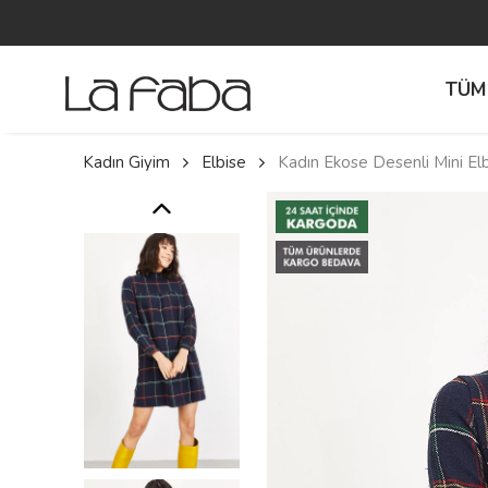
TÜM
Kadın Giyim
Elbise
Kadın Ekose Desenli Mini El