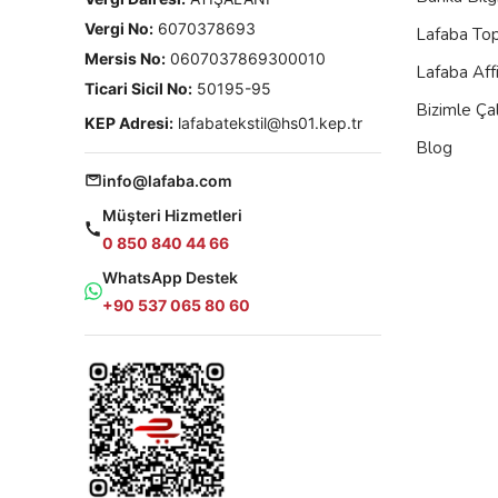
Vergi No:
6070378693
Lafaba To
Mersis No:
0607037869300010
Lafaba Aff
Ticari Sicil No:
50195-95
Bizimle Çal
KEP Adresi:
lafabatekstil@hs01.kep.tr
Blog
info@lafaba.com
Müşteri Hizmetleri
0 850 840 44 66
WhatsApp Destek
+90 537 065 80 60