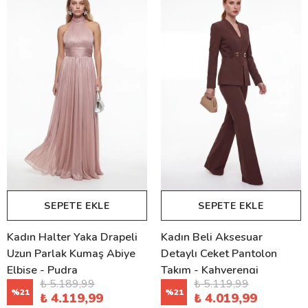
SEPETE EKLE
SEPETE EKLE
Kadın Halter Yaka Drapeli
Kadın Beli Aksesuar
Uzun Parlak Kumaş Abiye
Detaylı Ceket Pantolon
Elbise - Pudra
Takım - Kahverengi
₺ 5.189,99
₺ 5.119,99
%
21
%
21
₺ 4.119,99
₺ 4.019,99