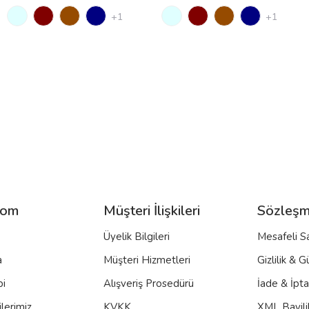
+1
+1
com
Müşteri İlişkileri
Sözleşm
Üyelik Bilgileri
Mesafeli S
a
Müşteri Hizmetleri
Gizlilik & G
bi
Alışveriş Prosedürü
İade & İpt
lerimiz
KVKK
XML Bayili