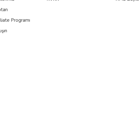
ptan
iliate Programı
ışın