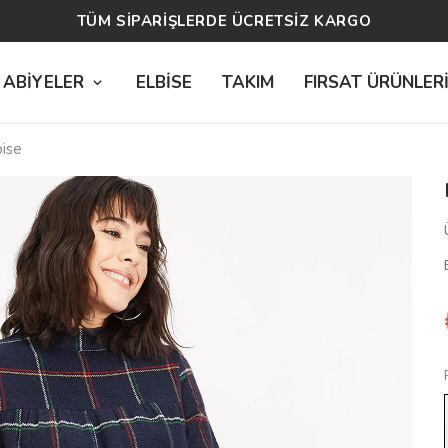
14 GÜN ÜCRETSİZ İADE
 ABİYELER
ELBİSE
TAKIM
FIRSAT ÜRÜNLER
bise