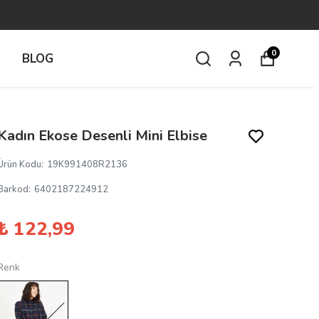
0
İ
BLOG
Kadın Ekose Desenli Mini Elbise
Ürün Kodu
:
19K991408R2136
Barkod
:
6402187224912
₺ 122,99
Renk