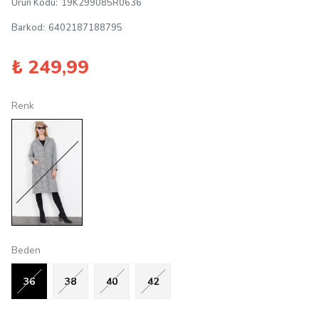
Ürün Kodu
:
19K299085R0636
Barkod
:
6402187188795
₺ 249,99
Renk
Beden
36
38
40
42