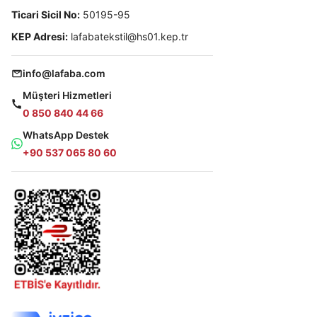
Ticari Sicil No:
50195-95
KEP Adresi:
lafabatekstil@hs01.kep.tr
info@lafaba.com
Müşteri Hizmetleri
0 850 840 44 66
WhatsApp Destek
+90 537 065 80 60