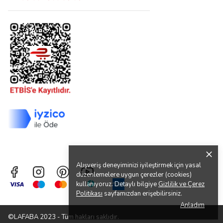
Alışveriş deneyiminizi iyileştirmek için yasal
düzenlemelere uygun çerezler (cookies)
kullanıyoruz. Detaylı bilgiye
Gizlilik ve Çerez
Politikası
sayfamızdan erişebilirsiniz.
Anladım
©LAFABA 2023 - Tüm hakları saklıdır.