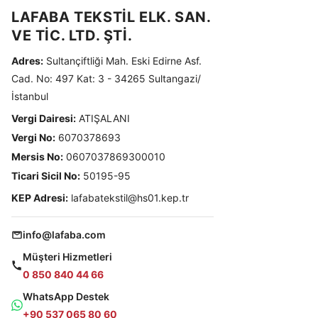
LAFABA TEKSTİL ELK. SAN.
VE TİC. LTD. ŞTİ.
Adres:
Sultançiftliği Mah. Eski Edirne Asf.
Cad. No: 497 Kat: 3 - 34265 Sultangazi/
İstanbul
Vergi Dairesi:
ATIŞALANI
Vergi No:
6070378693
Mersis No:
0607037869300010
Ticari Sicil No:
50195-95
KEP Adresi:
lafabatekstil@hs01.kep.tr
info@lafaba.com
Müşteri Hizmetleri
0 850 840 44 66
WhatsApp Destek
+90 537 065 80 60