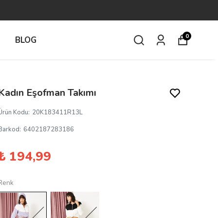
0
İ
BLOG
Kadın Eşofman Takımı
Ürün Kodu
:
20K183411R13L
Barkod
:
6402187283186
₺ 194,99
Renk