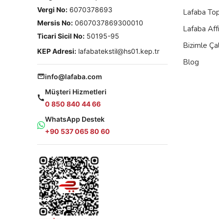
Vergi No:
6070378693
Lafaba To
Mersis No:
0607037869300010
Lafaba Aff
Ticari Sicil No:
50195-95
Bizimle Çal
KEP Adresi:
lafabatekstil@hs01.kep.tr
Blog
info@lafaba.com
Müşteri Hizmetleri
0 850 840 44 66
WhatsApp Destek
+90 537 065 80 60