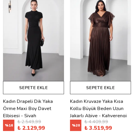
SEPETE EKLE
SEPETE EKLE
Kadın Drapeli Dik Yaka
Kadın Kruvaze Yaka Kısa
Örme Maxi Boy Davet
Kollu Büyük Beden Uzun
Elbisesi - Siyah
Jakarlı Abiye - Kahverengi
₺ 2.549,99
₺ 4.409,99
%
16
%
20
₺ 2.129,99
₺ 3.519,99