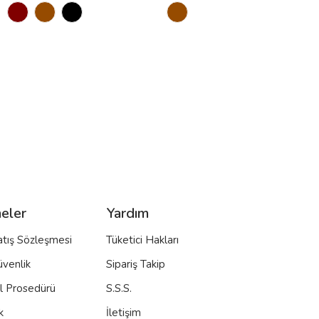
eler
Yardım
atış Sözleşmesi
Tüketici Hakları
üvenlik
Sipariş Takip
al Prosedürü
S.S.S.
k
İletişim