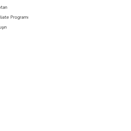
ptan
iliate Programı
ışın