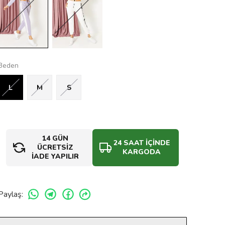
Beden
L
M
S
14 GÜN
24 SAAT İÇİNDE
ÜCRETSİZ
KARGODA
İADE YAPILIR
Paylaş
: