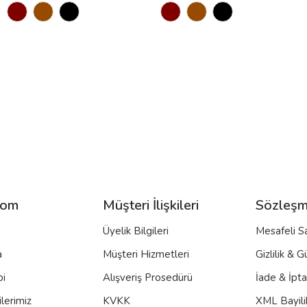
com
Müşteri İlişkileri
Sözleşm
Üyelik Bilgileri
Mesafeli S
a
Müşteri Hizmetleri
Gizlilik & G
bi
Alışveriş Prosedürü
İade & İpt
lerimiz
KVKK
XML Bayili