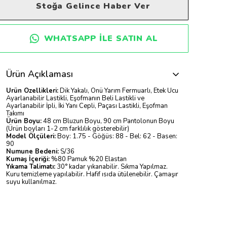
Stoğa Gelince Haber Ver
WHATSAPP ILE SATIN AL
Ürün Açıklaması
Ürün Özellikleri:
Dik Yakalı, Önü Yarım Fermuarlı, Etek Ucu
Ayarlanabilir Lastikli, Eşofmanın Beli Lastikli ve
Ayarlanabilir İpli, İki Yanı Cepli, Paçası Lastikli, Eşofman
Takımı
Ürün Boyu:
48 cm Bluzun Boyu, 90 cm Pantolonun Boyu
(Ürün boyları 1-2 cm farklılık gösterebilir)
Model Ölçüleri:
Boy: 1.75 - Göğüs: 88 - Bel: 62 - Basen:
90
Numune Bedeni:
S/36
Kumaş İçeriği:
%80 Pamuk %20 Elastan
Yıkama Talimatı:
30° kadar yıkanabilir. Sıkma Yapılmaz.
Kuru temizleme yapılabilir. Hafif ısıda ütülenebilir. Çamaşır
suyu kullanılmaz.