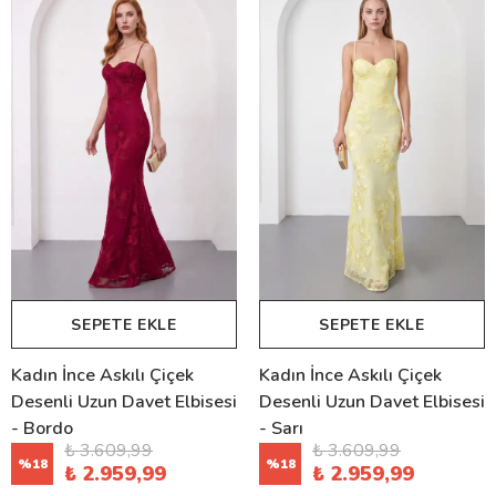
SEPETE EKLE
SEPETE EKLE
Kadın İnce Askılı Çiçek
Kadın İnce Askılı Çiçek
Desenli Uzun Davet Elbisesi
Desenli Uzun Davet Elbisesi
- Bordo
- Sarı
₺ 3.609,99
₺ 3.609,99
%
18
%
18
₺ 2.959,99
₺ 2.959,99