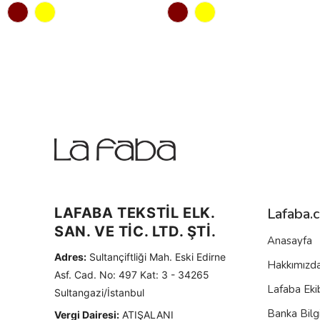
LAFABA TEKSTİL ELK.
Lafaba.
SAN. VE TİC. LTD. ŞTİ.
Anasayfa
Adres:
Sultançiftliği Mah. Eski Edirne
Hakkımızd
Asf. Cad. No: 497 Kat: 3 - 34265
Lafaba Eki
Sultangazi/İstanbul
Banka Bilgi
Vergi Dairesi:
ATIŞALANI