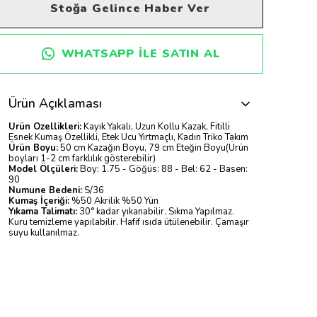
Stoğa Gelince Haber Ver
WHATSAPP ILE SATIN AL
Ürün Açıklaması
Ürün Özellikleri:
Kayık Yakalı, Uzun Kollu Kazak, Fitilli
Esnek Kumaş Özellikli, Etek Ucu Yırtmaçlı, Kadın Triko Takım
Ürün Boyu:
50 cm Kazağın Boyu, 79 cm Eteğin Boyu(Ürün
boyları 1-2 cm farklılık gösterebilir)
Model Ölçüleri:
Boy: 1.75 - Göğüs: 88 - Bel: 62 - Basen:
90
Numune Bedeni:
S/36
Kumaş İçeriği:
%50 Akrilik %50 Yün
Yıkama Talimatı:
30° kadar yıkanabilir. Sıkma Yapılmaz.
Kuru temizleme yapılabilir. Hafif ısıda ütülenebilir. Çamaşır
suyu kullanılmaz.