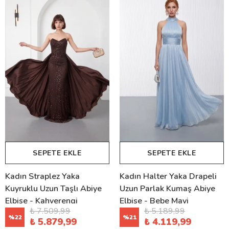
SEPETE EKLE
SEPETE EKLE
Kadın Straplez Yaka
Kadın Halter Yaka Drapeli
Kuyruklu Uzun Taşlı Abiye
Uzun Parlak Kumaş Abiye
Elbise - Kahverengi
Elbise - Bebe Mavi
₺ 7.509,99
₺ 5.189,99
%
22
%
21
₺ 5.879,99
₺ 4.119,99