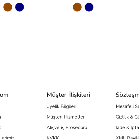
com
Müşteri İlişkileri
Sözleşm
Üyelik Bilgileri
Mesafeli S
a
Müşteri Hizmetleri
Gizlilik & G
bi
Alışveriş Prosedürü
İade & İpt
lerimiz
KVKK
XML Bayili