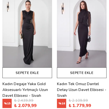
SEPETE EKLE
SEPETE EKLE
Kadın Degaje Yaka Gold
Kadın Tek Omuz Dantel
Aksesuarlı Yırtmaçlı Uzun
Detay Uzun Davet Elbisesi -
Davet Elbisesi - Siyah
Siyah
₺ 2.439,99
₺ 2.109,99
%
15
%
16
₺ 2.079,99
₺ 1.779,99