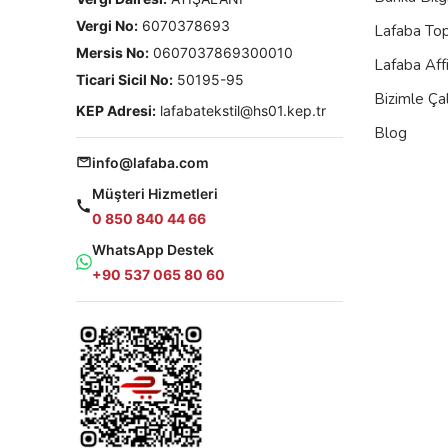
Vergi No:
6070378693
Lafaba To
Mersis No:
0607037869300010
Lafaba Aff
Ticari Sicil No:
50195-95
Bizimle Çal
KEP Adresi:
lafabatekstil@hs01.kep.tr
Blog
info@lafaba.com
Müşteri Hizmetleri
0 850 840 44 66
WhatsApp Destek
+90 537 065 80 60