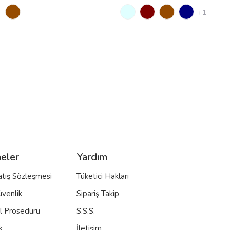
+1
eler
Yardım
atış Sözleşmesi
Tüketici Hakları
üvenlik
Sipariş Takip
al Prosedürü
S.S.S.
k
İletişim