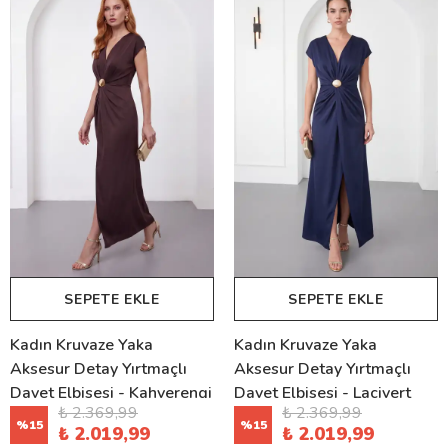
SEPETE EKLE
SEPETE EKLE
Kadın Kruvaze Yaka
Kadın Kruvaze Yaka
Aksesur Detay Yırtmaçlı
Aksesur Detay Yırtmaçlı
Davet Elbisesi - Kahverengi
Davet Elbisesi - Lacivert
₺ 2.369,99
₺ 2.369,99
%
15
%
15
₺ 2.019,99
₺ 2.019,99