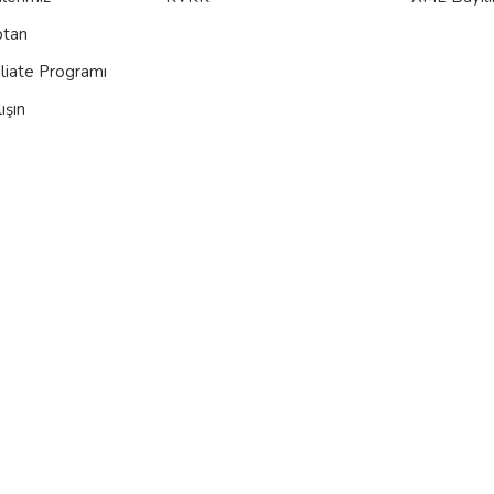
ptan
iliate Programı
ışın