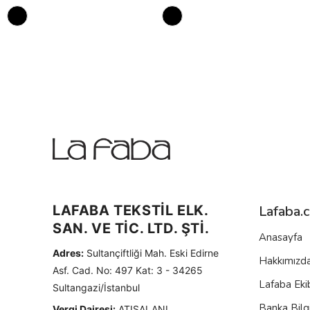
LAFABA TEKSTİL ELK.
Lafaba.
SAN. VE TİC. LTD. ŞTİ.
Anasayfa
Adres:
Sultançiftliği Mah. Eski Edirne
Hakkımızd
Asf. Cad. No: 497 Kat: 3 - 34265
Lafaba Eki
Sultangazi/İstanbul
Banka Bilgi
Vergi Dairesi:
ATIŞALANI