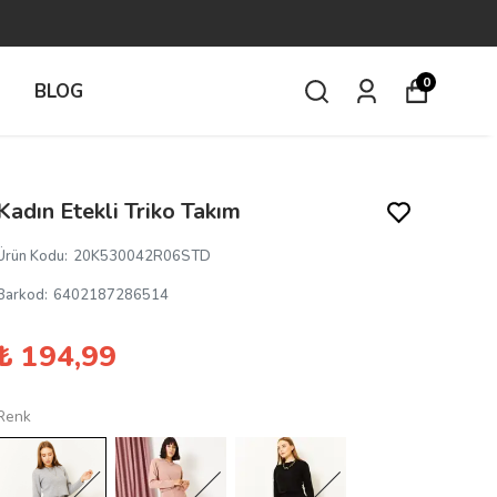
0
İ
BLOG
Kadın Etekli Triko Takım
Ürün Kodu
:
20K530042R06STD
Barkod
:
6402187286514
₺ 194,99
Renk