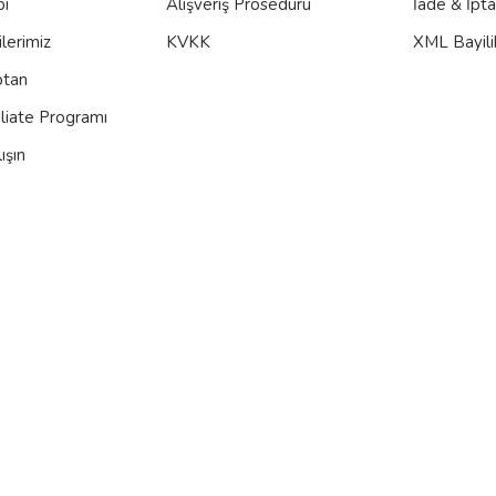
bi
Alışveriş Prosedürü
İade & İpt
lerimiz
KVKK
XML Bayili
ptan
iliate Programı
ışın