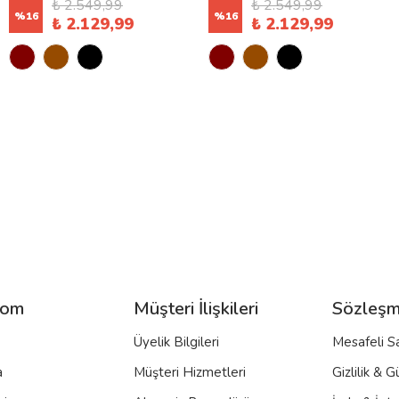
₺ 2.549,99
₺ 2.549,99
%
16
%
16
₺ 2.129,99
₺ 2.129,99
com
Müşteri İlişkileri
Sözleşm
Üyelik Bilgileri
Mesafeli S
a
Müşteri Hizmetleri
Gizlilik & G