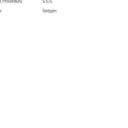
al Prosedürü
S.S.S.
k
İletişim