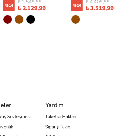
₺ 2.549,99
₺ 4.409,99
%
16
%
20
₺ 2.129,99
₺ 3.519,99
eler
Yardım
atış Sözleşmesi
Tüketici Hakları
üvenlik
Sipariş Takip