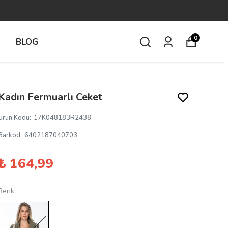
0
İ
BLOG
Kadın Fermuarlı Ceket
Ürün Kodu
:
17K048183R2438
Barkod
:
6402187040703
₺ 164,99
Renk