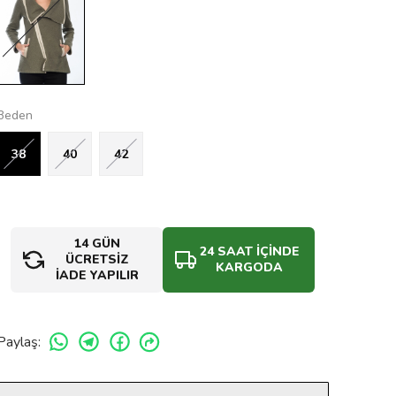
Beden
38
40
42
14 GÜN
24 SAAT İÇİNDE
ÜCRETSİZ
KARGODA
İADE YAPILIR
Paylaş
: