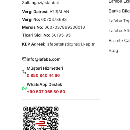
Lafaba Eki
Sultangazi/İstanbul
Banka Bilgi
Vergi Dairesi:
ATIŞALANI
Vergi No:
6070378693
Lafaba To
Mersis No:
0607037869300010
Lafaba Aff
Ticari Sicil No:
50195-95
Bizimle Çal
KEP Adresi:
lafabatekstil@hs01.kep.tr
Blog
info@lafaba.com
Müşteri Hizmetleri
0 850 840 44 66
WhatsApp Destek
+90 537 065 80 60