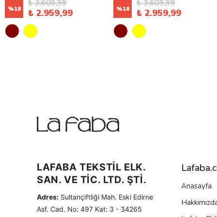
₺ 3.609,99
₺ 3.609,99
%
18
%
18
₺ 2.959,99
₺ 2.959,99
LAFABA TEKSTİL ELK.
Lafaba.
SAN. VE TİC. LTD. ŞTİ.
Anasayfa
Adres:
Sultançiftliği Mah. Eski Edirne
Hakkımızd
Asf. Cad. No: 497 Kat: 3 - 34265