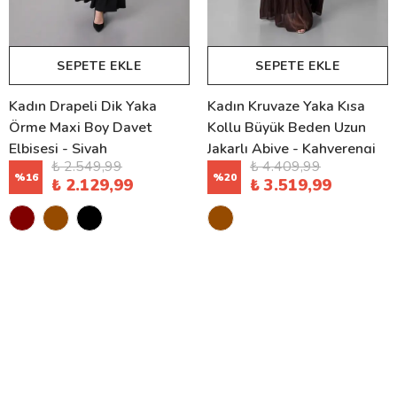
SEPETE EKLE
SEPETE EKLE
Kadın Drapeli Dik Yaka
Kadın Kruvaze Yaka Kısa
Örme Maxi Boy Davet
Kollu Büyük Beden Uzun
Elbisesi - Siyah
Jakarlı Abiye - Kahverengi
₺ 2.549,99
₺ 4.409,99
%
16
%
20
₺ 2.129,99
₺ 3.519,99