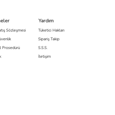
eler
Yardım
atış Sözleşmesi
Tüketici Hakları
üvenlik
Sipariş Takip
al Prosedürü
S.S.S.
k
İletişim