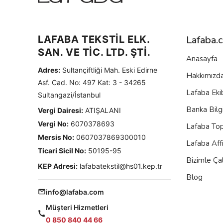
LAFABA TEKSTİL ELK.
Lafaba.
SAN. VE TİC. LTD. ŞTİ.
Anasayfa
Adres:
Sultançiftliği Mah. Eski Edirne
Hakkımızd
Asf. Cad. No: 497 Kat: 3 - 34265
Lafaba Eki
Sultangazi/İstanbul
Banka Bilgi
Vergi Dairesi:
ATIŞALANI
Vergi No:
6070378693
Lafaba To
Mersis No:
0607037869300010
Lafaba Aff
Ticari Sicil No:
50195-95
Bizimle Çal
KEP Adresi:
lafabatekstil@hs01.kep.tr
Blog
info@lafaba.com
Müşteri Hizmetleri
0 850 840 44 66