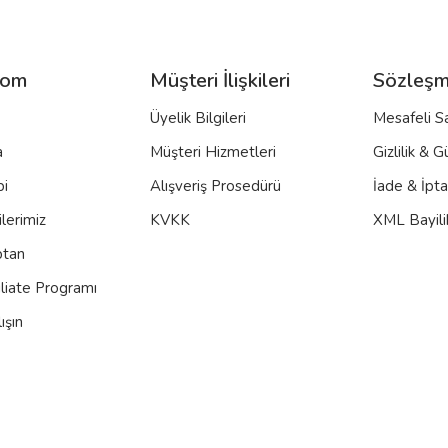
com
Müşteri İlişkileri
Sözleşm
Üyelik Bilgileri
Mesafeli S
a
Müşteri Hizmetleri
Gizlilik & G
bi
Alışveriş Prosedürü
İade & İpt
lerimiz
KVKK
XML Bayili
ptan
iliate Programı
ışın