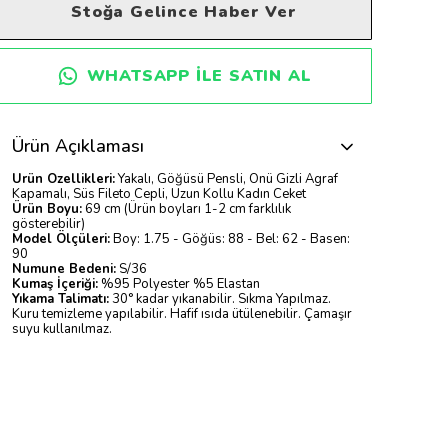
Stoğa Gelince Haber Ver
WHATSAPP ILE SATIN AL
Ürün Açıklaması
Ürün Özellikleri:
Yakalı, Göğüsü Pensli, Önü Gizli Agraf
Kapamalı, Süs Fileto Cepli, Uzun Kollu Kadın Ceket
Ürün Boyu:
69 cm (Ürün boyları 1-2 cm farklılık
gösterebilir)
Model Ölçüleri:
Boy: 1.75 - Göğüs: 88 - Bel: 62 - Basen:
90
Numune Bedeni:
S/36
Kumaş İçeriği:
%95 Polyester %5 Elastan
Yıkama Talimatı:
30° kadar yıkanabilir. Sıkma Yapılmaz.
Kuru temizleme yapılabilir. Hafif ısıda ütülenebilir. Çamaşır
suyu kullanılmaz.