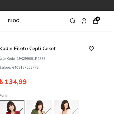
0
İ
BLOG
Kadın Fileto Cepli Ceket
Ürün Kodu
:
19K299091R2536
Barkod
:
6402187205775
₺ 134,99
Renk