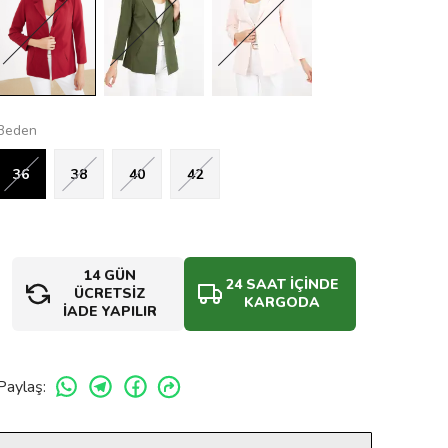
Beden
36
38
40
42
14 GÜN
24 SAAT İÇİNDE
ÜCRETSİZ
KARGODA
İADE YAPILIR
Paylaş
: