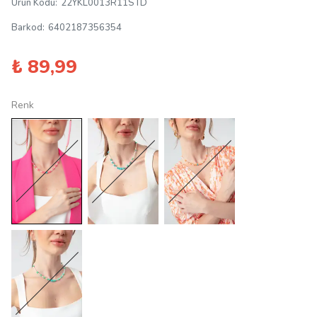
Ürün Kodu
:
22YKL0013R11STD
Barkod
:
6402187356354
₺ 89,99
Renk