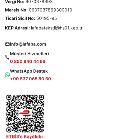
Vergi No:
6070378693
Mersis No:
0607037869300010
Ticari Sicil No:
50195-95
KEP Adresi:
lafabatekstil@hs01.kep.tr
info@lafaba.com
Müşteri Hizmetleri
0 850 840 44 66
WhatsApp Destek
+90 537 065 80 60