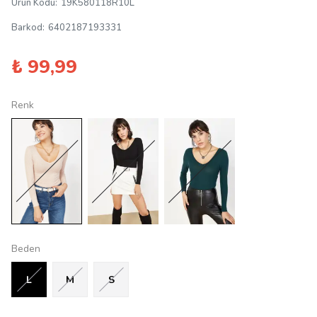
Ürün Kodu
:
19K580118R10L
Barkod
:
6402187193331
₺ 99,99
Renk
Beden
L
M
S