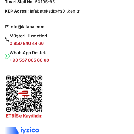
Ticari Sicil No:
50195-95
KEP Adresi:
lafabatekstil@hs01.kep.tr
info@lafaba.com
Müşteri Hizmetleri
0 850 840 44 66
WhatsApp Destek
+90 537 065 80 60