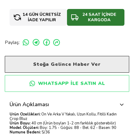
14 GÜN ÜCRETSİZ
24 SAAT İÇİNDE
İADE YAPILIR
KARGODA
Paylaş
:
Stoğa Gelince Haber Ver
WHATSAPP ILE SATIN AL
Ürün Açıklaması
Ürün Özellikleri:
Ön Ve Arka V Yakalı, Uzun Kollu, Fitilli Kadın
Crop Bluz
Ürün Boyu:
40 cm (Ürün boyları 1-2 cm farklılık gösterebilir)
Model Ölçüleri:
Boy: 1.75 - Göğüs: 88 - Bel: 62 - Basen: 90
Numune Bedeni:
S/36