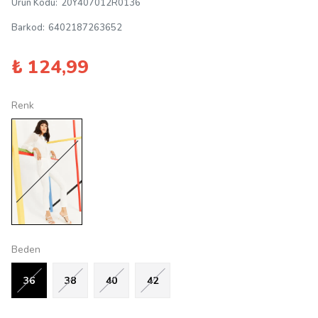
Ürün Kodu
:
20Y407012R0136
Barkod
:
6402187263652
₺ 124,99
Renk
Beden
36
38
40
42