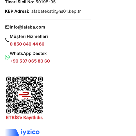
Ticari Sicil No:
50195-95
KEP Adresi:
lafabatekstil@hs01.kep.tr
info@lafaba.com
Müşteri Hizmetleri
0 850 840 44 66
WhatsApp Destek
+90 537 065 80 60