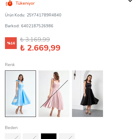
Tükeniyor
Ürün Kodu
:
25Y741789R4840
Barkod
:
6402187526986
₺ 3.169,99
%
16
₺ 2.669,99
Renk
Beden