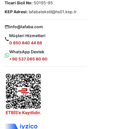
Ticari Sicil No:
50195-95
KEP Adresi:
lafabatekstil@hs01.kep.tr
info@lafaba.com
Müşteri Hizmetleri
0 850 840 44 66
WhatsApp Destek
+90 537 065 80 60