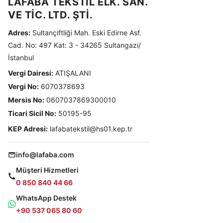
LAFABA TEKSTİL ELK. SAN.
VE TİC. LTD. ŞTİ.
Adres:
Sultançiftliği Mah. Eski Edirne Asf.
Cad. No: 497 Kat: 3 - 34265 Sultangazi/
İstanbul
Vergi Dairesi:
ATIŞALANI
Vergi No:
6070378693
Mersis No:
0607037869300010
Ticari Sicil No:
50195-95
KEP Adresi:
lafabatekstil@hs01.kep.tr
info@lafaba.com
Müşteri Hizmetleri
0 850 840 44 66
WhatsApp Destek
+90 537 065 80 60