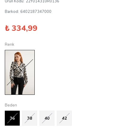
Ürün Kodu
:
22Y014310R0136
Barkod
:
6402187347000
₺ 334,99
Renk
Beden
36
38
40
42