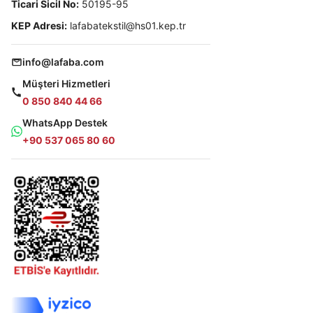
Ticari Sicil No:
50195-95
KEP Adresi:
lafabatekstil@hs01.kep.tr
info@lafaba.com
Müşteri Hizmetleri
0 850 840 44 66
WhatsApp Destek
+90 537 065 80 60