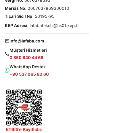
Vergi No:
6070378693
Mersis No:
0607037869300010
Ticari Sicil No:
50195-95
KEP Adresi:
lafabatekstil@hs01.kep.tr
info@lafaba.com
Müşteri Hizmetleri
0 850 840 44 66
WhatsApp Destek
+90 537 065 80 60