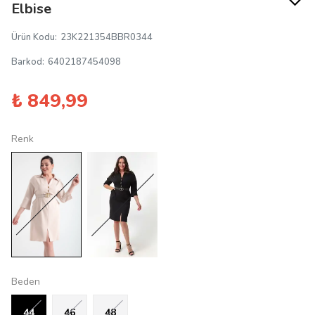
Elbise
Ürün Kodu
:
23K221354BBR0344
Barkod
:
6402187454098
₺ 849,99
Renk
Beden
44
46
48