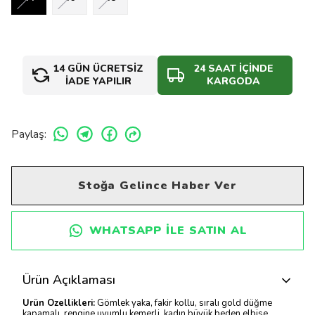
14 GÜN ÜCRETSİZ
24 SAAT İÇİNDE
İADE YAPILIR
KARGODA
Paylaş
:
Stoğa Gelince Haber Ver
WHATSAPP ILE SATIN AL
Ürün Açıklaması
Ürün Özellikleri:
Gömlek yaka, fakir kollu, sıralı gold düğme
kapamalı, rengine uyumlu kemerli, kadın büyük beden elbise