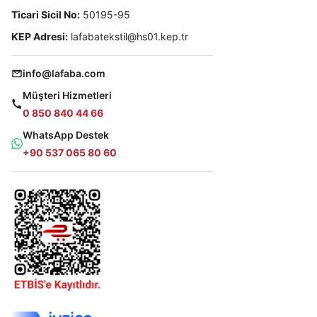
Ticari Sicil No:
50195-95
KEP Adresi:
lafabatekstil@hs01.kep.tr
info@lafaba.com
Müşteri Hizmetleri
0 850 840 44 66
WhatsApp Destek
+90 537 065 80 60