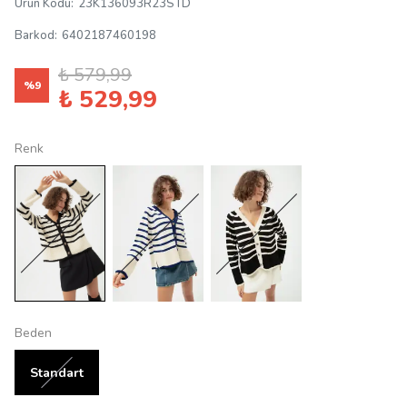
Ürün Kodu
:
23K136093R23STD
Barkod
:
6402187460198
₺ 579,99
%
9
₺ 529,99
Renk
Beden
Standart