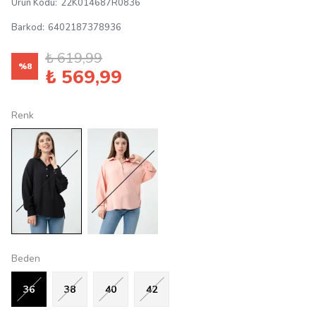
Ürün Kodu
:
22K014687R0836
Barkod
:
6402187378936
₺ 619,99
%
8
₺ 569,99
Renk
Beden
36
38
40
42