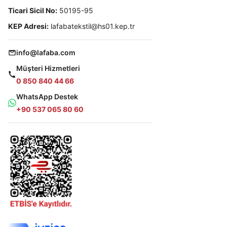
Ticari Sicil No:
50195-95
KEP Adresi:
lafabatekstil@hs01.kep.tr
info@lafaba.com
Müşteri Hizmetleri
0 850 840 44 66
WhatsApp Destek
+90 537 065 80 60