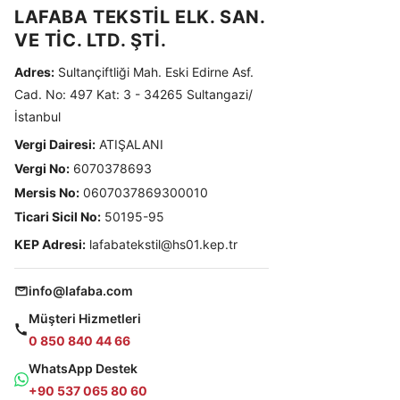
LAFABA TEKSTİL ELK. SAN.
VE TİC. LTD. ŞTİ.
Adres:
Sultançiftliği Mah. Eski Edirne Asf.
Cad. No: 497 Kat: 3 - 34265 Sultangazi/
İstanbul
Vergi Dairesi:
ATIŞALANI
Vergi No:
6070378693
Mersis No:
0607037869300010
Ticari Sicil No:
50195-95
KEP Adresi:
lafabatekstil@hs01.kep.tr
info@lafaba.com
Müşteri Hizmetleri
0 850 840 44 66
WhatsApp Destek
+90 537 065 80 60