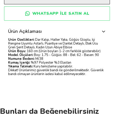
WHATSAPP ILE SATIN AL
Ürün Açıklaması
Ürün Özellikleri:
Dar Kalıp, Halter Yaka, Göğüs Gloplu, İçi
Rengine Uyumlu Astarlı, Puantiye ve Dantel Detaylı, Etek Ucu
Gren Şerit Detaylı, Kadın Uzun Abiye Elbise
Ürün Boyu:
160 cm (Ürün boyları 1-2 cm farklılık gösterebilir)
Model Ölçüleri:
Boy: 1.75 - Göğüs: 88 - Bel: 62 - Basen: 90
Numune Bedeni:
M/38
Kumaş İçeriği:
%97 Polyester %3 Elastan
Yıkama Talimatı:
Kuru temizleme yapılabilir.
Dikkat! Ürünlerimiz güvenlik bandı ile gönderilmektedir. Güvenlik
bandı olmayan ürünlerin iadesi kabul edilmeyecektir.
Bunları da Beğenebilirsiniz