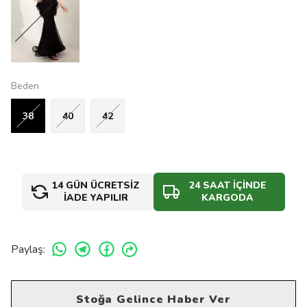
Beden
38
40
42
14 GÜN ÜCRETSİZ
24 SAAT İÇİNDE
İADE YAPILIR
KARGODA
Paylaş
:
Stoğa Gelince Haber Ver