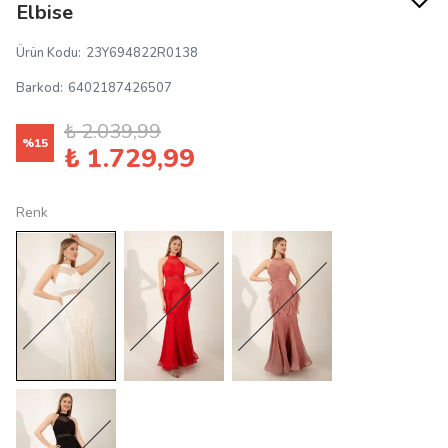
Elbise
Ürün Kodu
:
23Y694822R0138
Barkod
:
6402187426507
₺ 2.039,99
%
15
₺ 1.729,99
Renk