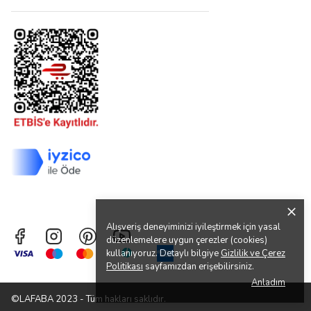
Alışveriş deneyiminizi iyileştirmek için yasal
düzenlemelere uygun çerezler (cookies)
kullanıyoruz. Detaylı bilgiye
Gizlilik ve Çerez
Politikası
sayfamızdan erişebilirsiniz.
Anladım
©LAFABA 2023 - Tüm hakları saklıdır.