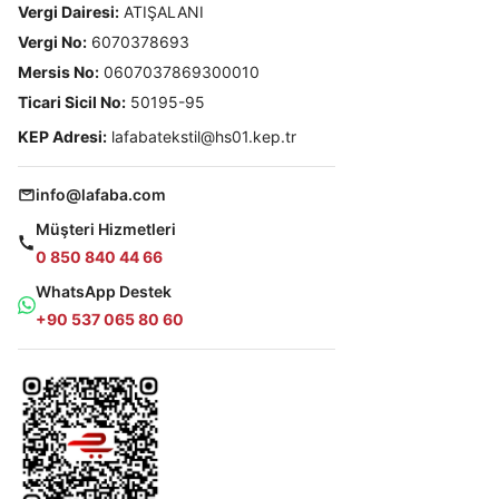
Vergi Dairesi:
ATIŞALANI
Vergi No:
6070378693
Mersis No:
0607037869300010
Ticari Sicil No:
50195-95
KEP Adresi:
lafabatekstil@hs01.kep.tr
info@lafaba.com
Müşteri Hizmetleri
0 850 840 44 66
WhatsApp Destek
+90 537 065 80 60