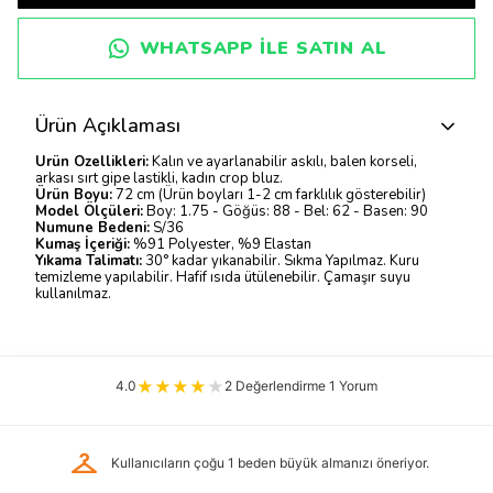
WHATSAPP ILE SATIN AL
Ürün Açıklaması
Ürün Özellikleri:
Kalın ve ayarlanabilir askılı, balen korseli,
arkası sırt gipe lastikli, kadın crop bluz.
Ürün Boyu:
72 cm (Ürün boyları 1-2 cm farklılık gösterebilir)
Model Ölçüleri:
Boy: 1.75 - Göğüs: 88 - Bel: 62 - Basen: 90
Numune Bedeni:
S/36
Kumaş İçeriği:
%91 Polyester, %9 Elastan
Yıkama Talimatı:
30° kadar yıkanabilir. Sıkma Yapılmaz. Kuru
temizleme yapılabilir. Hafif ısıda ütülenebilir. Çamaşır suyu
kullanılmaz.
4.0
2 Değerlendirme 1 Yorum
checkroom
Kullanıcıların çoğu 1 beden büyük almanızı öneriyor.