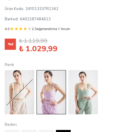
Ürün Kodu
:
24Y013337R1342
Barkod
:
6402187484613
4.0
2 Değerlendirme 1 Yorum
₺ 1.119,99
%
8
₺ 1.029,99
Renk
Beden