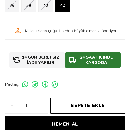
36
38
40
42
checkroom
Kullanıcıların çoğu 1 beden büyük almanızı öneriyor.
14 GÜN ÜCRETSİZ
24 SAAT İÇİNDE
İADE YAPILIR
KARGODA
Paylaş
:
SEPETE EKLE
HEMEN AL