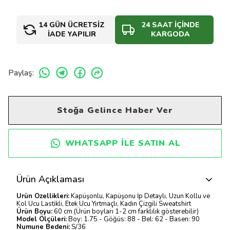
14 GÜN ÜCRETSİZ
24 SAAT İÇİNDE
İADE YAPILIR
KARGODA
Paylaş
:
Stoğa Gelince Haber Ver
WHATSAPP ILE SATIN AL
Ürün Açıklaması
Ürün Özellikleri:
Kapüşonlu, Kapüşonu İp Detaylı, Uzun Kollu ve
Kol Ucu Lastikli, Etek Ucu Yırtmaçlı, Kadın Çizgili Sweatshirt
Ürün Boyu:
60 cm (Ürün boyları 1-2 cm farklılık gösterebilir)
Model Ölçüleri:
Boy: 1.75 - Göğüs: 88 - Bel: 62 - Basen: 90
Numune Bedeni:
S/36