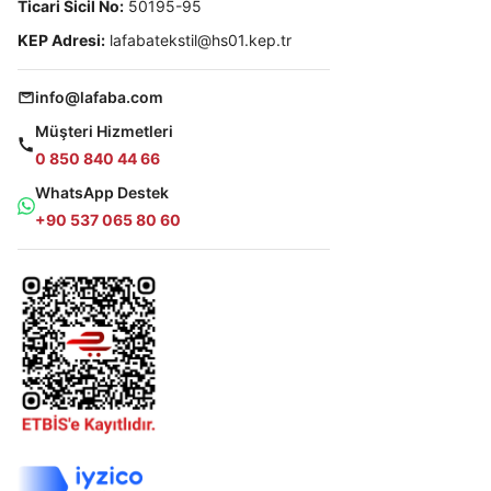
Ticari Sicil No:
50195-95
KEP Adresi:
lafabatekstil@hs01.kep.tr
info@lafaba.com
Müşteri Hizmetleri
0 850 840 44 66
WhatsApp Destek
+90 537 065 80 60