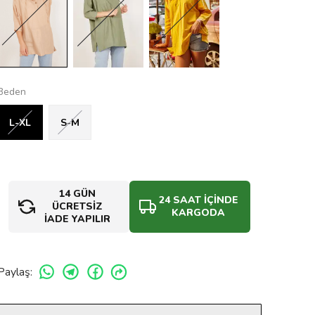
Beden
L-XL
S-M
14 GÜN
24 SAAT İÇİNDE
ÜCRETSİZ
KARGODA
İADE YAPILIR
Paylaş
: