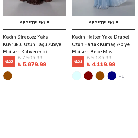
SEPETE EKLE
SEPETE EKLE
Kadın Straplez Yaka
Kadın Halter Yaka Drapeli
Kuyruklu Uzun Taşlı Abiye
Uzun Parlak Kumaş Abiye
Elbise - Kahverengi
Elbise - Bebe Mavi
₺ 7.509,99
₺ 5.189,99
%
22
%
21
₺ 5.879,99
₺ 4.119,99
+1