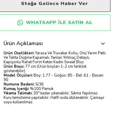
Stoğa Gelince Haber Ver
WHATSAPP ILE SATIN AL
Ürün Açıklaması
Ürün Özellikleri:
Yarasa Ve Truvakar Kollu, Önü Yarım Patlı
Ve Tahta Düğme Kapamalı, Yanları Yırtmaç Detaylı,
Kapişonlu Rahat Form Keten Kadın Sweat Bluz
Ürün Boyu:
77 cm (Ürün boyları 1-2 cm farklılık
gösterebilir)
Model Ölçüleri:
Boy: 1.77 - Göğüs: 85 - Bel: 61 - Basen:
90
Numune Bedeni:
S/36
Kumaş İçeriği:
%100 Pamuk
Yıkama Talimatı:
30° kadar yıkanabilir. Sıkma Yapılmaz.
Kuru temizleme yapılabilir. Hafif ısıda ütülenebilir. Çamaşır
suyu kullanılmaz.