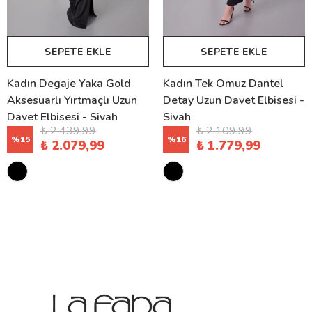
SEPETE EKLE
SEPETE EKLE
Kadın Degaje Yaka Gold
Kadın Tek Omuz Dantel
Aksesuarlı Yırtmaçlı Uzun
Detay Uzun Davet Elbisesi -
Davet Elbisesi - Siyah
Siyah
₺ 2.439,99
₺ 2.109,99
%
15
%
16
₺ 2.079,99
₺ 1.779,99