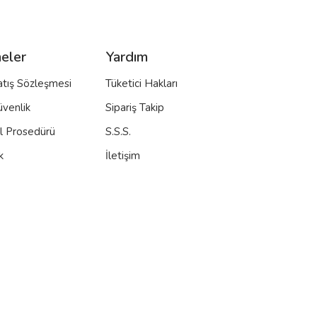
eler
Yardım
atış Sözleşmesi
Tüketici Hakları
üvenlik
Sipariş Takip
al Prosedürü
S.S.S.
k
İletişim