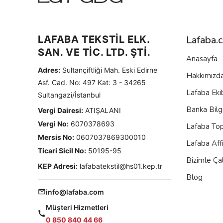
LAFABA TEKSTİL ELK.
Lafaba.
SAN. VE TİC. LTD. ŞTİ.
Anasayfa
Adres:
Sultançiftliği Mah. Eski Edirne
Hakkımızd
Asf. Cad. No: 497 Kat: 3 - 34265
Lafaba Eki
Sultangazi/İstanbul
Banka Bilgi
Vergi Dairesi:
ATIŞALANI
Vergi No:
6070378693
Lafaba To
Mersis No:
0607037869300010
Lafaba Aff
Ticari Sicil No:
50195-95
Bizimle Çal
KEP Adresi:
lafabatekstil@hs01.kep.tr
Blog
info@lafaba.com
Müşteri Hizmetleri
0 850 840 44 66