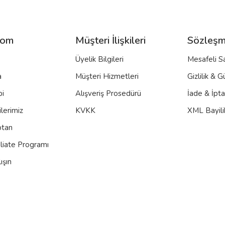
com
Müşteri İlişkileri
Sözleşm
Üyelik Bilgileri
Mesafeli S
a
Müşteri Hizmetleri
Gizlilik & G
bi
Alışveriş Prosedürü
İade & İpt
lerimiz
KVKK
XML Bayili
ptan
iliate Programı
ışın