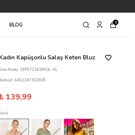
0
İ
BLOG
Kadın Kapüşonlu Salaş Keten Bluz
Ürün Kodu
:
19Y572341R03L-XL
Barkod
:
6402187152925
₺ 139,99
Renk