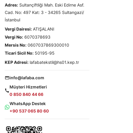
Adres:
Sultançiftliği Mah. Eski Edirne Asf.
Cad. No: 497 Kat: 3 - 34265 Sultangazi/
İstanbul
Vergi Dairesi:
ATIŞALANI
Vergi No:
6070378693
Mersis No:
0607037869300010
Ticari Sicil No:
50195-95
KEP Adresi:
lafabatekstil@hs01.kep.tr
info@lafaba.com
Müşteri Hizmetleri
0 850 840 44 66
WhatsApp Destek
+90 537 065 80 60