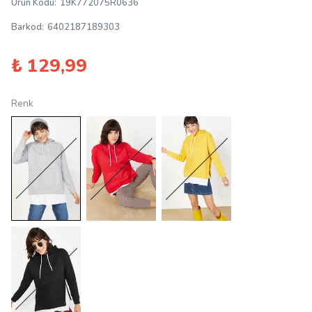
Ürün Kodu
:
19K772075R0636
Barkod
:
6402187189303
₺ 129,99
Renk