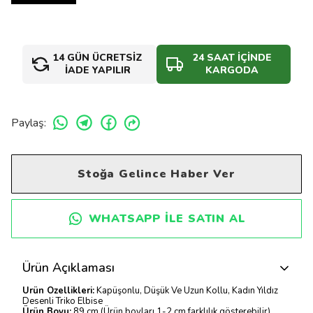
14 GÜN ÜCRETSİZ
24 SAAT İÇİNDE
İADE YAPILIR
KARGODA
Paylaş
:
Stoğa Gelince Haber Ver
WHATSAPP ILE SATIN AL
Ürün Açıklaması
Ürün Özellikleri:
Kapüşonlu, Düşük Ve Uzun Kollu, Kadın Yıldız
Desenli Triko Elbise
Ürün Boyu:
89 cm (Ürün boyları 1-2 cm farklılık gösterebilir)