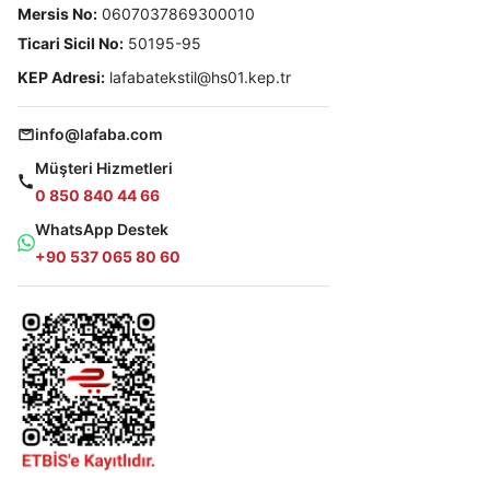
Mersis No:
0607037869300010
Ticari Sicil No:
50195-95
KEP Adresi:
lafabatekstil@hs01.kep.tr
info@lafaba.com
Müşteri Hizmetleri
0 850 840 44 66
WhatsApp Destek
+90 537 065 80 60