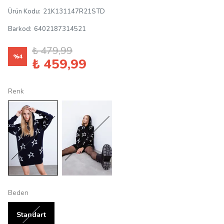
Ürün Kodu
:
21K131147R21STD
Barkod
:
6402187314521
₺ 479,99
%
4
₺ 459,99
Renk
Beden
Standart