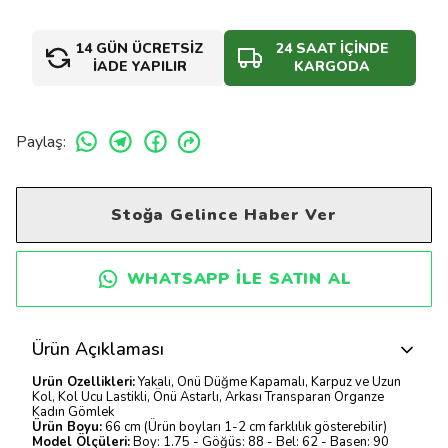
14 GÜN ÜCRETSİZ
24 SAAT İÇİNDE
İADE YAPILIR
KARGODA
Paylaş
:
Stoğa Gelince Haber Ver
WHATSAPP ILE SATIN AL
Ürün Açıklaması
Ürün Özellikleri:
Yakalı, Önü Düğme Kapamalı, Karpuz ve Uzun
Kol, Kol Ucu Lastikli, Önü Astarlı, Arkası Transparan Organze
Kadın Gömlek
Ürün Boyu:
66 cm (Ürün boyları 1-2 cm farklılık gösterebilir)
Model Ölçüleri:
Boy: 1.75 - Göğüs: 88 - Bel: 62 - Basen: 90