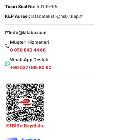
Ticari Sicil No:
50195-95
KEP Adresi:
lafabatekstil@hs01.kep.tr
info@lafaba.com
Müşteri Hizmetleri
0 850 840 44 66
WhatsApp Destek
+90 537 065 80 60