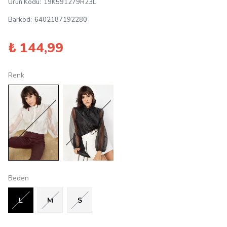
Ürün Kodu
:
19K591279R23L
Barkod
:
6402187192280
₺ 144,99
Renk
Beden
L
M
S