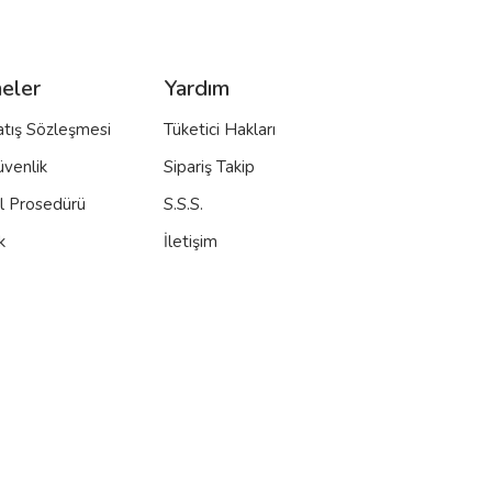
eler
Yardım
atış Sözleşmesi
Tüketici Hakları
üvenlik
Sipariş Takip
al Prosedürü
S.S.S.
k
İletişim