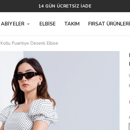
TÜM SİPARİŞLERDE ÜCRETSİZ KARGO
 ABİYELER
ELBİSE
TAKIM
FIRSAT ÜRÜNLER
Kollu Puantiye Desenli Elbise