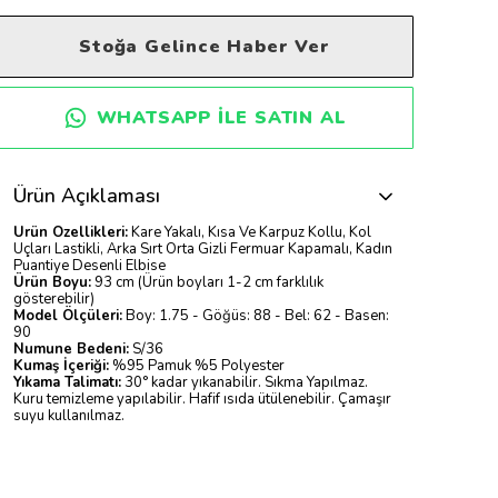
Stoğa Gelince Haber Ver
WHATSAPP ILE SATIN AL
Ürün Açıklaması
Ürün Özellikleri:
Kare Yakalı, Kısa Ve Karpuz Kollu, Kol
Uçları Lastikli, Arka Sırt Orta Gizli Fermuar Kapamalı, Kadın
Puantiye Desenli Elbise
Ürün Boyu:
93 cm (Ürün boyları 1-2 cm farklılık
gösterebilir)
Model Ölçüleri:
Boy: 1.75 - Göğüs: 88 - Bel: 62 - Basen:
90
Numune Bedeni:
S/36
Kumaş İçeriği:
%95 Pamuk %5 Polyester
Yıkama Talimatı:
30° kadar yıkanabilir. Sıkma Yapılmaz.
Kuru temizleme yapılabilir. Hafif ısıda ütülenebilir. Çamaşır
suyu kullanılmaz.