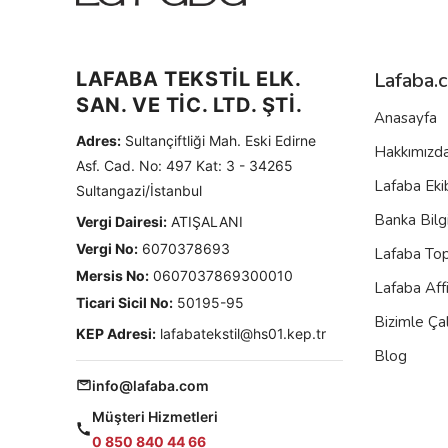
LAFABA TEKSTİL ELK.
Lafaba.
SAN. VE TİC. LTD. ŞTİ.
Anasayfa
Adres:
Sultançiftliği Mah. Eski Edirne
Hakkımızd
Asf. Cad. No: 497 Kat: 3 - 34265
Lafaba Eki
Sultangazi/İstanbul
Banka Bilgi
Vergi Dairesi:
ATIŞALANI
Vergi No:
6070378693
Lafaba To
Mersis No:
0607037869300010
Lafaba Aff
Ticari Sicil No:
50195-95
Bizimle Çal
KEP Adresi:
lafabatekstil@hs01.kep.tr
Blog
info@lafaba.com
Müşteri Hizmetleri
0 850 840 44 66