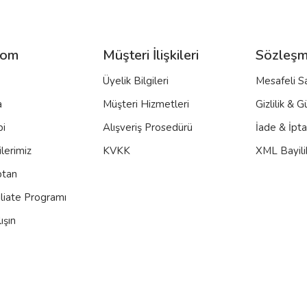
com
Müşteri İlişkileri
Sözleşm
Üyelik Bilgileri
Mesafeli S
a
Müşteri Hizmetleri
Gizlilik & G
bi
Alışveriş Prosedürü
İade & İpt
lerimiz
KVKK
XML Bayili
ptan
iliate Programı
ışın