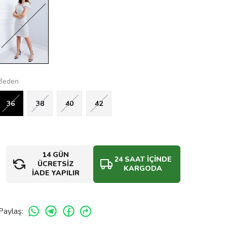
Beden
36
38
40
42
14 GÜN
24 SAAT İÇİNDE
ÜCRETSİZ
KARGODA
İADE YAPILIR
Paylaş
: