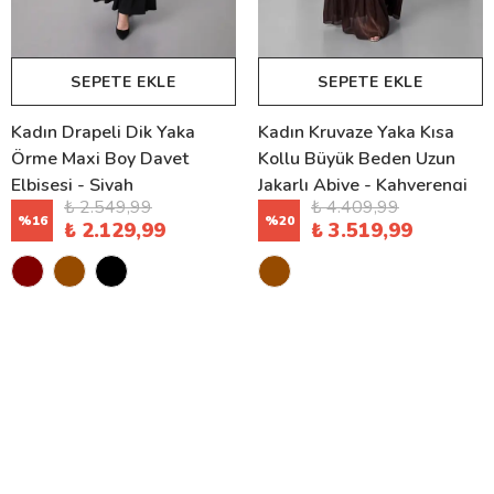
SEPETE EKLE
SEPETE EKLE
Kadın Drapeli Dik Yaka
Kadın Kruvaze Yaka Kısa
Örme Maxi Boy Davet
Kollu Büyük Beden Uzun
Elbisesi - Siyah
Jakarlı Abiye - Kahverengi
₺ 2.549,99
₺ 4.409,99
%
16
%
20
₺ 2.129,99
₺ 3.519,99