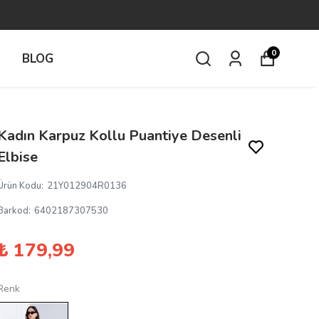
0
İ
BLOG
Kadın Karpuz Kollu Puantiye Desenli
Elbise
Ürün Kodu
:
21Y012904R0136
Barkod
:
6402187307530
₺ 179,99
Renk