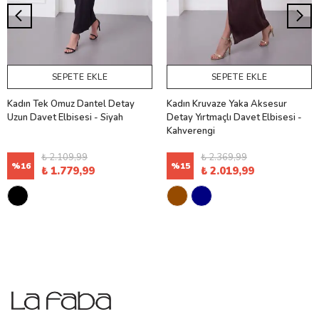
SEPETE EKLE
SEPETE EKLE
Kadın Tek Omuz Dantel Detay
Kadın Kruvaze Yaka Aksesur
Uzun Davet Elbisesi - Siyah
Detay Yırtmaçlı Davet Elbisesi -
Kahverengi
₺ 2.109,99
₺ 2.369,99
%
16
%
15
₺ 1.779,99
₺ 2.019,99