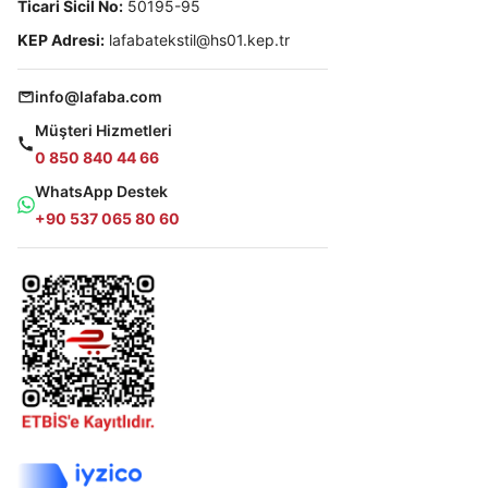
Ticari Sicil No:
50195-95
KEP Adresi:
lafabatekstil@hs01.kep.tr
info@lafaba.com
Müşteri Hizmetleri
0 850 840 44 66
WhatsApp Destek
+90 537 065 80 60