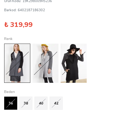
Ürün Kodu
:
19K298009R5236
Barkod
:
6402187186302
₺ 319,99
Renk
Beden
36
38
40
42