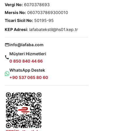
Vergi No:
6070378693
Mersis No:
0607037869300010
Ticari Sicil No:
50195-95
KEP Adresi:
lafabatekstil@hs01.kep.tr
info@lafaba.com
Müşteri Hizmetleri
0 850 840 44 66
WhatsApp Destek
+90 537 065 80 60