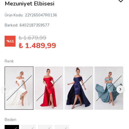
Mezuniyet Elbisesi
Ürün Kodu
:
22Y265047R0136
Barkod
:
6402187359577
₺ 1.679,99
%
11
₺ 1.489,99
Renk
Beden