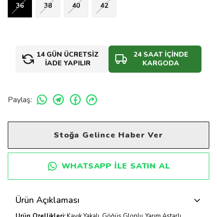
36
38
40
42
14 GÜN ÜCRETSİZ
24 SAAT İÇİNDE
İADE YAPILIR
KARGODA
Paylaş
:
Stoğa Gelince Haber Ver
WHATSAPP ILE SATIN AL
Ürün Açıklaması
Ürün Özellikleri:
Kayık Yakalı, Göğüs Gloplu ,Yarım Astarlı,