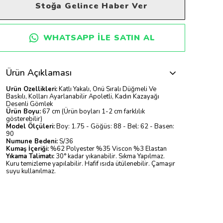
Stoğa Gelince Haber Ver
WHATSAPP ILE SATIN AL
Ürün Açıklaması
Ürün Özellikleri:
Katlı Yakalı, Önü Sıralı Düğmeli Ve
Baskılı, Kolları Ayarlanabilir Apoletli, Kadın Kazayağı
Desenli Gömlek
Ürün Boyu:
67 cm (Ürün boyları 1-2 cm farklılık
gösterebilir)
Model Ölçüleri:
Boy: 1.75 - Göğüs: 88 - Bel: 62 - Basen:
90
Numune Bedeni:
S/36
Kumaş İçeriği:
%62 Polyester %35 Viscon %3 Elastan
Yıkama Talimatı:
30° kadar yıkanabilir. Sıkma Yapılmaz.
Kuru temizleme yapılabilir. Hafif ısıda ütülenebilir. Çamaşır
suyu kullanılmaz.