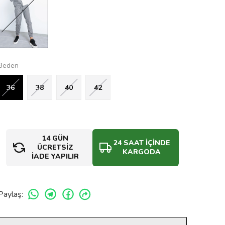
Beden
36
38
40
42
14 GÜN
24 SAAT İÇİNDE
ÜCRETSİZ
KARGODA
İADE YAPILIR
Paylaş
: