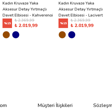
Kadın Kruvaze Yaka
Kadın Kruvaze Yaka
Aksesur Detay Yırtmaçlı
Aksesur Detay Yırtmaçlı
Davet Elbisesi - Kahverengi
Davet Elbisesi - Lacivert
₺ 2.369,99
₺ 2.369,99
%
15
%
15
₺ 2.019,99
₺ 2.019,99
com
Müşteri İlişkileri
Sözleşm