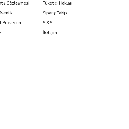
atış Sözleşmesi
Tüketici Hakları
üvenlik
Sipariş Takip
al Prosedürü
S.S.S.
k
İletişim