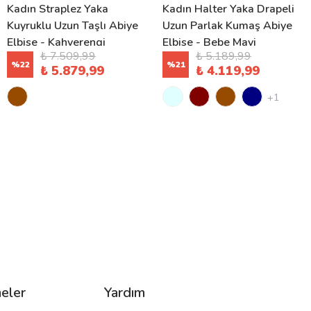
Kadın Straplez Yaka
Kadın Halter Yaka Drapeli
Kuyruklu Uzun Taşlı Abiye
Uzun Parlak Kumaş Abiye
Elbise - Kahverengi
Elbise - Bebe Mavi
₺ 7.509,99
₺ 5.189,99
%
22
%
21
₺ 5.879,99
₺ 4.119,99
+1
eler
Yardım