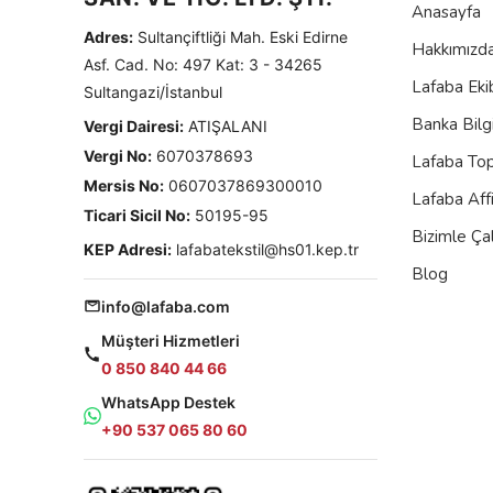
Anasayfa
Adres:
Sultançiftliği Mah. Eski Edirne
Hakkımızd
Asf. Cad. No: 497 Kat: 3 - 34265
Lafaba Eki
Sultangazi/İstanbul
Banka Bilgi
Vergi Dairesi:
ATIŞALANI
Vergi No:
6070378693
Lafaba To
Mersis No:
0607037869300010
Lafaba Aff
Ticari Sicil No:
50195-95
Bizimle Çal
KEP Adresi:
lafabatekstil@hs01.kep.tr
Blog
info@lafaba.com
Müşteri Hizmetleri
0 850 840 44 66
WhatsApp Destek
+90 537 065 80 60