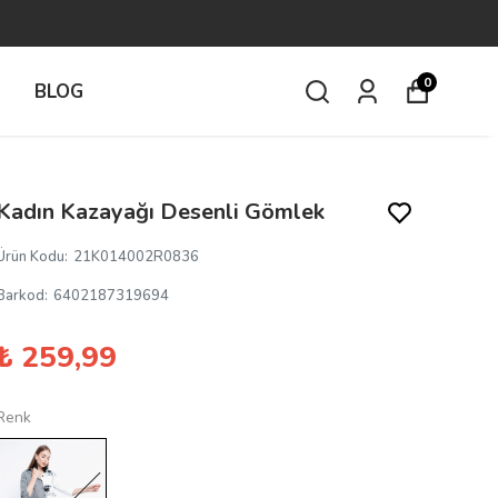
0
İ
BLOG
Kadın Kazayağı Desenli Gömlek
Ürün Kodu
:
21K014002R0836
Barkod
:
6402187319694
₺ 259,99
Renk