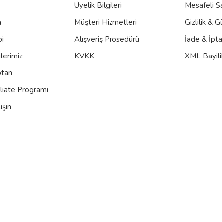
Üyelik Bilgileri
Mesafeli S
a
Müşteri Hizmetleri
Gizlilik & G
bi
Alışveriş Prosedürü
İade & İpt
lerimiz
KVKK
XML Bayili
ptan
iliate Programı
ışın