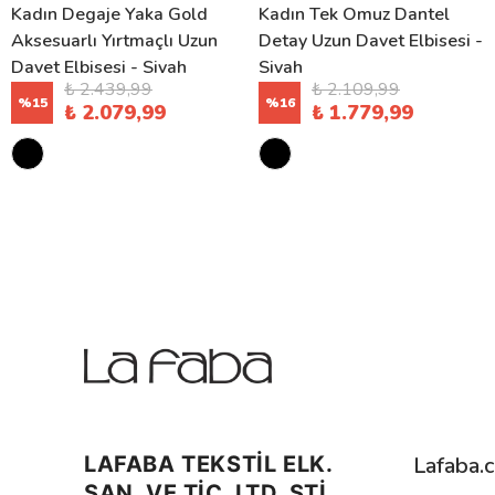
Kadın Degaje Yaka Gold
Kadın Tek Omuz Dantel
Aksesuarlı Yırtmaçlı Uzun
Detay Uzun Davet Elbisesi -
Davet Elbisesi - Siyah
Siyah
₺ 2.439,99
₺ 2.109,99
%
15
%
16
₺ 2.079,99
₺ 1.779,99
LAFABA TEKSTİL ELK.
Lafaba.
SAN. VE TİC. LTD. ŞTİ.