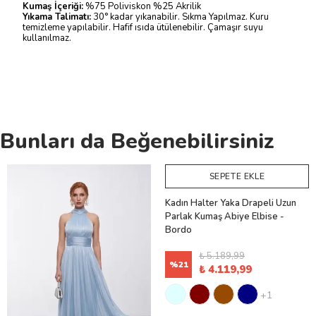
Kumaş İçeriği:
%75 Poliviskon %25 Akrilik
Yıkama Talimatı:
30° kadar yıkanabilir. Sıkma Yapılmaz. Kuru
temizleme yapılabilir. Hafif ısıda ütülenebilir. Çamaşır suyu
kullanılmaz.
Bunları da Beğenebilirsiniz
SEPETE EKLE
Kadın Halter Yaka Drapeli Uzun
Parlak Kumaş Abiye Elbise -
Bordo
₺ 5.189,99
%
21
₺ 4.119,99
+1