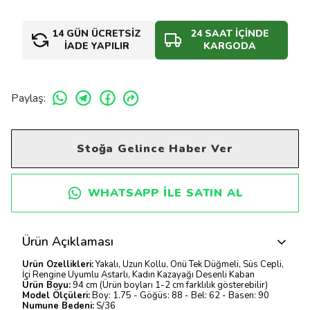
14 GÜN ÜCRETSİZ
24 SAAT İÇİNDE
İADE YAPILIR
KARGODA
Paylaş
:
Stoğa Gelince Haber Ver
WHATSAPP ILE SATIN AL
Ürün Açıklaması
Ürün Özellikleri:
Yakalı, Uzun Kollu, Önü Tek Düğmeli, Süs Cepli,
İçi Rengine Uyumlu Astarlı, Kadın Kazayağı Desenli Kaban
Ürün Boyu:
94 cm (Ürün boyları 1-2 cm farklılık gösterebilir)
Model Ölçüleri:
Boy: 1.75 - Göğüs: 88 - Bel: 62 - Basen: 90
Numune Bedeni:
S/36