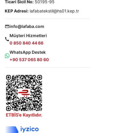
Ticari Sicil No:
50195-95
KEP Adresi:
lafabatekstil@hs01.kep.tr
info@lafaba.com
Müşteri Hizmetleri
0 850 840 44 66
WhatsApp Destek
+90 537 065 80 60