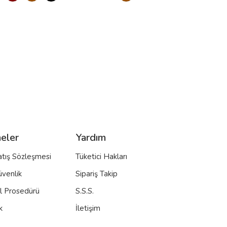
eler
Yardım
atış Sözleşmesi
Tüketici Hakları
üvenlik
Sipariş Takip
al Prosedürü
S.S.S.
k
İletişim