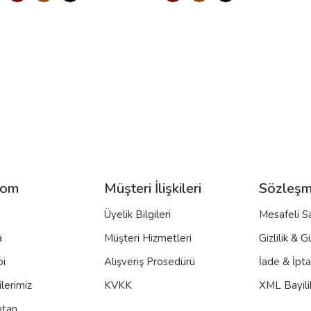
com
Müşteri İlişkileri
Sözleşm
Üyelik Bilgileri
Mesafeli S
a
Müşteri Hizmetleri
Gizlilik & G
bi
Alışveriş Prosedürü
İade & İpt
lerimiz
KVKK
XML Bayili
ptan