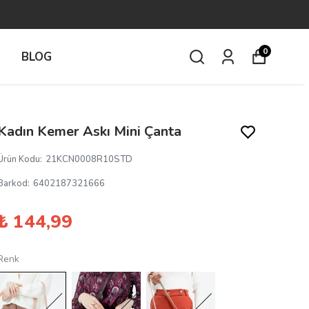
0
İ
BLOG
Kadın Kemer Askı Mini Çanta
Ürün Kodu
:
21KCN0008R10STD
Barkod
:
6402187321666
₺ 144,99
Renk