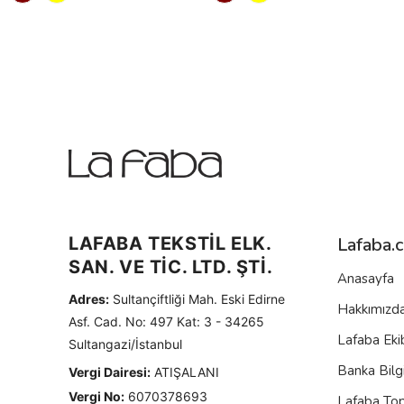
LAFABA TEKSTİL ELK.
Lafaba.
SAN. VE TİC. LTD. ŞTİ.
Anasayfa
Adres:
Sultançiftliği Mah. Eski Edirne
Hakkımızd
Asf. Cad. No: 497 Kat: 3 - 34265
Lafaba Eki
Sultangazi/İstanbul
Banka Bilgi
Vergi Dairesi:
ATIŞALANI
Vergi No:
6070378693
Lafaba To