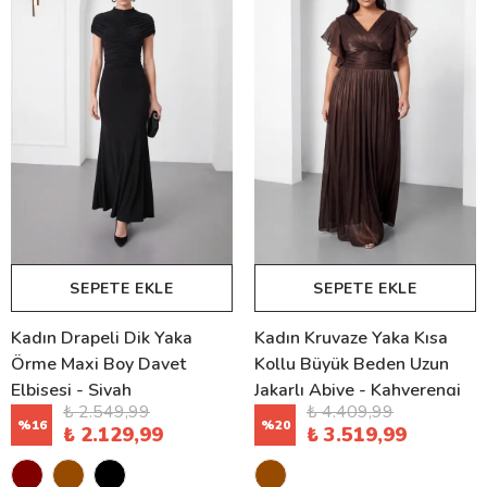
SEPETE EKLE
SEPETE EKLE
Kadın Drapeli Dik Yaka
Kadın Kruvaze Yaka Kısa
Örme Maxi Boy Davet
Kollu Büyük Beden Uzun
Elbisesi - Siyah
Jakarlı Abiye - Kahverengi
₺ 2.549,99
₺ 4.409,99
%
16
%
20
₺ 2.129,99
₺ 3.519,99