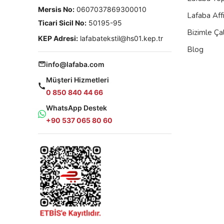
Mersis No:
0607037869300010
Lafaba Aff
Ticari Sicil No:
50195-95
Bizimle Çal
KEP Adresi:
lafabatekstil@hs01.kep.tr
Blog
info@lafaba.com
Müşteri Hizmetleri
0 850 840 44 66
WhatsApp Destek
+90 537 065 80 60