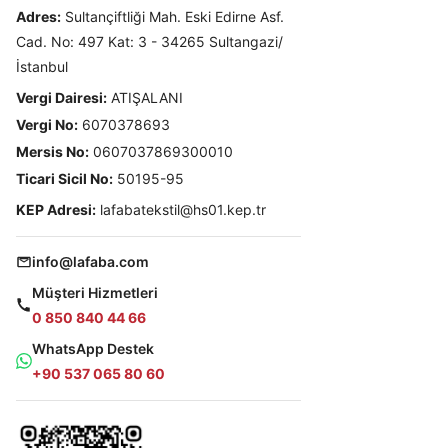
Adres:
Sultançiftliği Mah. Eski Edirne Asf.
Cad. No: 497 Kat: 3 - 34265 Sultangazi/
İstanbul
Vergi Dairesi:
ATIŞALANI
Vergi No:
6070378693
Mersis No:
0607037869300010
Ticari Sicil No:
50195-95
KEP Adresi:
lafabatekstil@hs01.kep.tr
info@lafaba.com
Müşteri Hizmetleri
0 850 840 44 66
WhatsApp Destek
+90 537 065 80 60