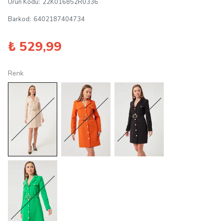
Ürün Kodu
:
22K016852R0336
Barkod
:
6402187404734
₺ 529,99
Renk