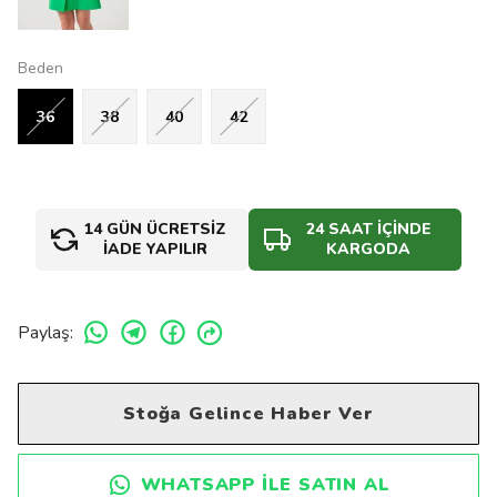
Beden
36
38
40
42
14 GÜN ÜCRETSİZ
24 SAAT İÇİNDE
İADE YAPILIR
KARGODA
Paylaş
:
Stoğa Gelince Haber Ver
WHATSAPP ILE SATIN AL