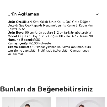
Ürün Açıklaması
Ürün Özellikleri:
Katlı Yakalı, Uzun Kollu, Önü Gold Düğme
Detaylı, Süs Cep Kapaklı, Rengine Uyumlu Kemerli, Kadın Mini
Ceket Elbise
Ürün Boyu:
90 cm (Ürün boyları 1-2 cm farklılık gösterebilir)
Model Ölçüleri:
Boy: 1.75 - Göğüs: 88 - Bel: 62 - Basen: 90
Numune Bedeni:
S/36
Kumaş İçeriği:
%100 Polyester
Yıkama Talimatı:
30° kadar yıkanabilir. Sıkma Yapılmaz. Kuru
temizleme yapılabilir. Hafif ısıda ütülenebilir. Çamaşır suyu
kullanılmaz.
Bunları da Beğenebilirsiniz