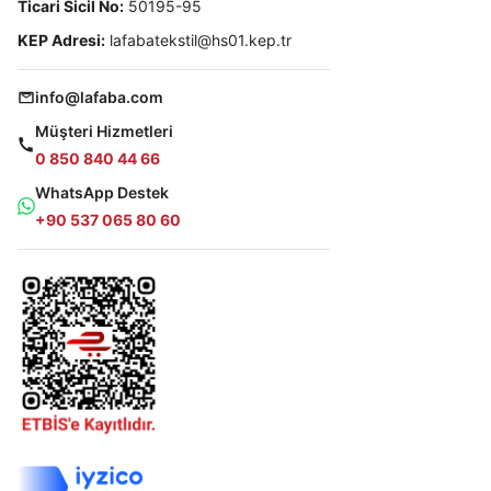
Ticari Sicil No:
50195-95
KEP Adresi:
lafabatekstil@hs01.kep.tr
info@lafaba.com
Müşteri Hizmetleri
0 850 840 44 66
WhatsApp Destek
+90 537 065 80 60