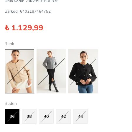
Ürün Kodu
:
23K299016R0336
Barkod
:
6402187464752
₺ 1.129,99
Renk
Beden
36
38
40
42
44