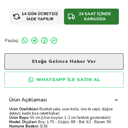
14 GÜN ÜCRETSİZ
24 SAAT İÇİNDE
İADE YAPILIR
KARGODA
Paylaş
:
Stoğa Gelince Haber Ver
WHATSAPP ILE SATIN AL
Ürün Açıklaması
Ürün Özellikleri:
Bisiklet yaka, uzun kollu, önü iki cepli, düğöe
detaylı, kadın kısa ceket/kaban.
Ürün Boyu:
55 cm (Ürün boyları 1-2 cm farklılık gösterebilir)
Model Ölçüleri:
Boy: 1.75 - Göğüs: 88 - Bel: 62 - Basen: 90
Numune Bedeni:
S/36