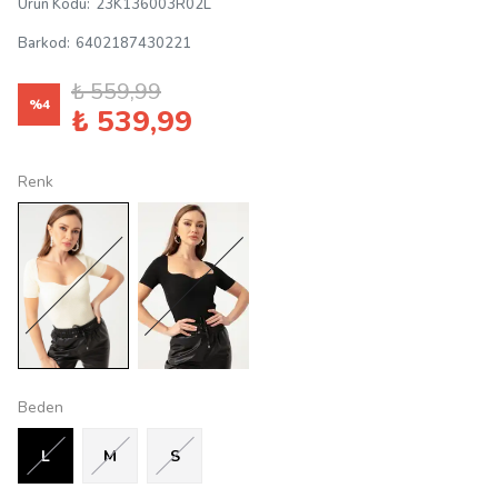
Ürün Kodu
:
23K136003R02L
Barkod
:
6402187430221
₺ 559,99
%
4
₺ 539,99
Renk
Beden
L
M
S