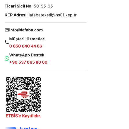
Ticari Sicil No:
50195-95
KEP Adresi:
lafabatekstil@hs01.kep.tr
info@lafaba.com
Müşteri Hizmetleri
0 850 840 44 66
WhatsApp Destek
+90 537 065 80 60