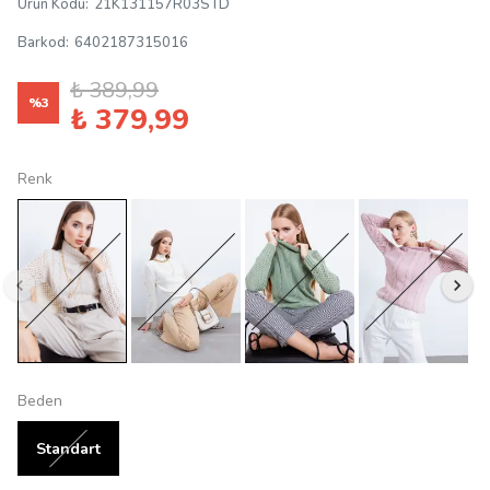
Ürün Kodu
:
21K131157R03STD
Barkod
:
6402187315016
₺ 389,99
%
3
₺ 379,99
Renk
Beden
Standart