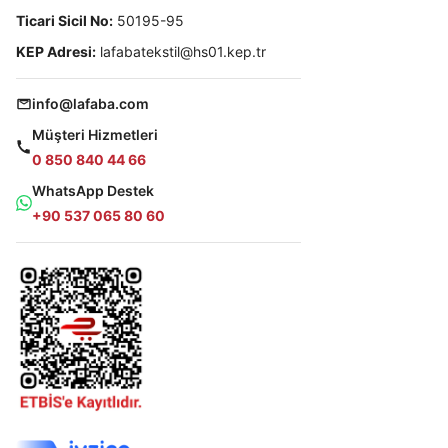
Ticari Sicil No:
50195-95
KEP Adresi:
lafabatekstil@hs01.kep.tr
info@lafaba.com
Müşteri Hizmetleri
0 850 840 44 66
WhatsApp Destek
+90 537 065 80 60