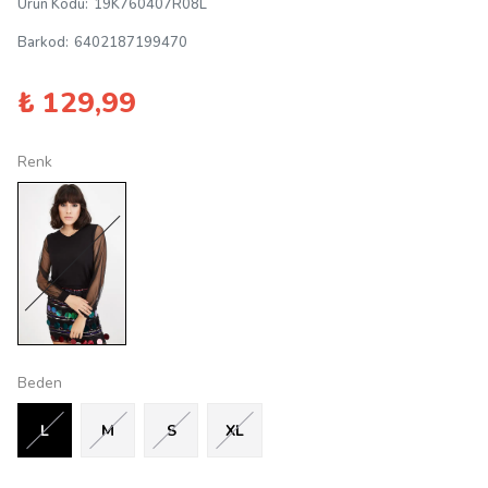
Ürün Kodu
:
19K760407R08L
Barkod
:
6402187199470
₺ 129,99
Renk
Beden
L
M
S
XL