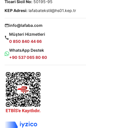
Ticari Sicil No:
50195-95
KEP Adresi:
lafabatekstil@hs01.kep.tr
info@lafaba.com
Müşteri Hizmetleri
0 850 840 44 66
WhatsApp Destek
+90 537 065 80 60