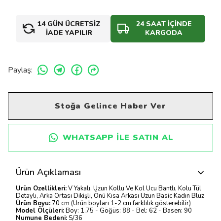
14 GÜN ÜCRETSİZ
24 SAAT İÇİNDE
İADE YAPILIR
KARGODA
Paylaş
:
Stoğa Gelince Haber Ver
WHATSAPP ILE SATIN AL
Ürün Açıklaması
Ürün Özellikleri:
V Yakalı, Uzun Kollu Ve Kol Ucu Bantlı, Kolu Tül
Detaylı, Arka Ortası Dikişli, Önü Kısa Arkası Uzun Basic Kadın Bluz
Ürün Boyu:
70 cm (Ürün boyları 1-2 cm farklılık gösterebilir)
Model Ölçüleri:
Boy: 1.75 - Göğüs: 88 - Bel: 62 - Basen: 90
Numune Bedeni:
S/36