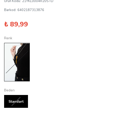
Ürün Kodu
:
21YKL0004R20STD
Barkod
:
6402187313876
₺ 89,99
Renk
Beden
Standart