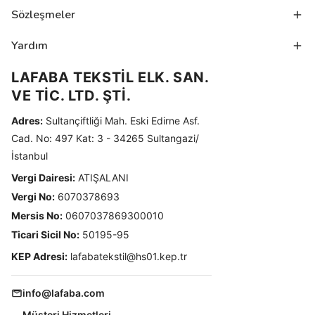
Sözleşmeler
Yardım
LAFABA TEKSTİL ELK. SAN.
VE TİC. LTD. ŞTİ.
Adres:
Sultançiftliği Mah. Eski Edirne Asf.
Cad. No: 497 Kat: 3 - 34265 Sultangazi/
İstanbul
Vergi Dairesi:
ATIŞALANI
Vergi No:
6070378693
Mersis No:
0607037869300010
Ticari Sicil No:
50195-95
KEP Adresi:
lafabatekstil@hs01.kep.tr
info@lafaba.com
Müşteri Hizmetleri