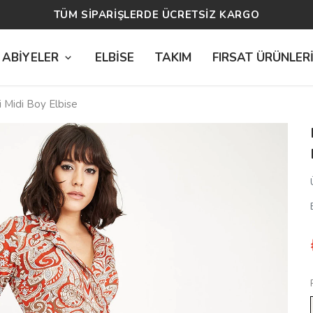
14 GÜN ÜCRETSİZ İADE
 ABİYELER
ELBİSE
TAKIM
FIRSAT ÜRÜNLER
i Midi Boy Elbise