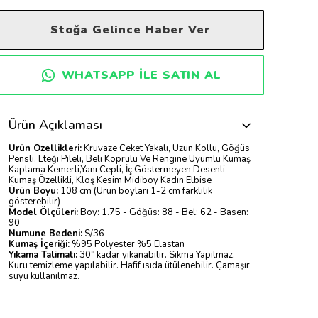
Stoğa Gelince Haber Ver
WHATSAPP ILE SATIN AL
Ürün Açıklaması
Ürün Özellikleri:
Kruvaze Ceket Yakalı, Uzun Kollu, Göğüs
Pensli, Eteği Pileli, Beli Köprülü Ve Rengine Uyumlu Kumaş
Kaplama Kemerli,Yanı Cepli, İç Göstermeyen Desenli
Kumaş Özellikli, Kloş Kesim Midiboy Kadın Elbise
Ürün Boyu:
108 cm (Ürün boyları 1-2 cm farklılık
gösterebilir)
Model Ölçüleri:
Boy: 1.75 - Göğüs: 88 - Bel: 62 - Basen:
90
Numune Bedeni:
S/36
Kumaş İçeriği:
%95 Polyester %5 Elastan
Yıkama Talimatı:
30° kadar yıkanabilir. Sıkma Yapılmaz.
Kuru temizleme yapılabilir. Hafif ısıda ütülenebilir. Çamaşır
suyu kullanılmaz.