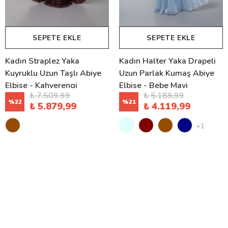
SEPETE EKLE
SEPETE EKLE
Kadın Straplez Yaka
Kadın Halter Yaka Drapeli
Kuyruklu Uzun Taşlı Abiye
Uzun Parlak Kumaş Abiye
Elbise - Kahverengi
Elbise - Bebe Mavi
₺ 7.509,99
₺ 5.189,99
%
22
%
21
₺ 5.879,99
₺ 4.119,99
+1