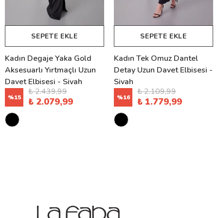
SEPETE EKLE
SEPETE EKLE
Kadın Degaje Yaka Gold
Kadın Tek Omuz Dantel
Aksesuarlı Yırtmaçlı Uzun
Detay Uzun Davet Elbisesi -
Davet Elbisesi - Siyah
Siyah
₺ 2.439,99
₺ 2.109,99
%
15
%
16
₺ 2.079,99
₺ 1.779,99