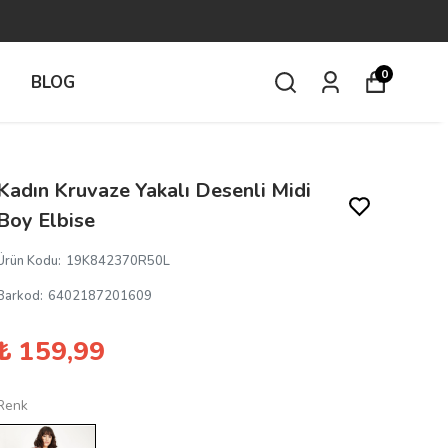
0
İ
BLOG
Kadın Kruvaze Yakalı Desenli Midi
Boy Elbise
Ürün Kodu
:
19K842370R50L
Barkod
:
6402187201609
₺ 159,99
Renk