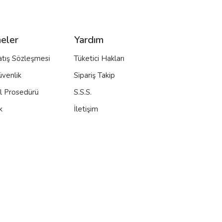
eler
Yardım
atış Sözleşmesi
Tüketici Hakları
üvenlik
Sipariş Takip
al Prosedürü
S.S.S.
k
İletişim