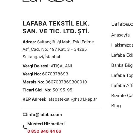
LAFABA TEKSTİL ELK.
Lafaba.
SAN. VE TİC. LTD. ŞTİ.
Anasayfa
Adres:
Sultançiftliği Mah. Eski Edirne
Hakkımızd
Asf. Cad. No: 497 Kat: 3 - 34265
Lafaba Eki
Sultangazi/İstanbul
Banka Bilgi
Vergi Dairesi:
ATIŞALANI
Vergi No:
6070378693
Lafaba To
Mersis No:
0607037869300010
Lafaba Aff
Ticari Sicil No:
50195-95
Bizimle Çal
KEP Adresi:
lafabatekstil@hs01.kep.tr
Blog
info@lafaba.com
Müşteri Hizmetleri
0 850 840 44 66