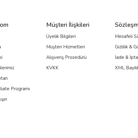
com
Müşteri İlişkileri
Sözleşm
Üyelik Bilgileri
Mesafeli S
a
Müşteri Hizmetleri
Gizlilik & G
bi
Alışveriş Prosedürü
İade & İpt
lerimiz
KVKK
XML Bayili
ptan
iliate Programı
ışın