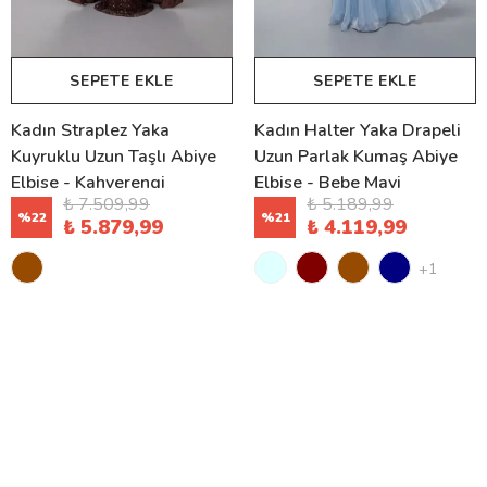
SEPETE EKLE
SEPETE EKLE
Kadın Straplez Yaka
Kadın Halter Yaka Drapeli
Kuyruklu Uzun Taşlı Abiye
Uzun Parlak Kumaş Abiye
Elbise - Kahverengi
Elbise - Bebe Mavi
₺ 7.509,99
₺ 5.189,99
%
22
%
21
₺ 5.879,99
₺ 4.119,99
+1