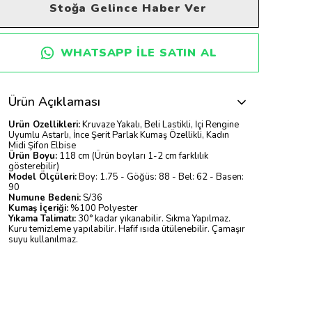
Stoğa Gelince Haber Ver
WHATSAPP ILE SATIN AL
Ürün Açıklaması
Ürün Özellikleri:
Kruvaze Yakalı, Beli Lastikli, İçi Rengine
Uyumlu Astarlı, İnce Şerit Parlak Kumaş Özellikli, Kadın
Midi Şifon Elbise
Ürün Boyu:
118 cm (Ürün boyları 1-2 cm farklılık
gösterebilir)
Model Ölçüleri:
Boy: 1.75 - Göğüs: 88 - Bel: 62 - Basen:
90
Numune Bedeni:
S/36
Kumaş İçeriği:
%100 Polyester
Yıkama Talimatı:
30° kadar yıkanabilir. Sıkma Yapılmaz.
Kuru temizleme yapılabilir. Hafif ısıda ütülenebilir. Çamaşır
suyu kullanılmaz.