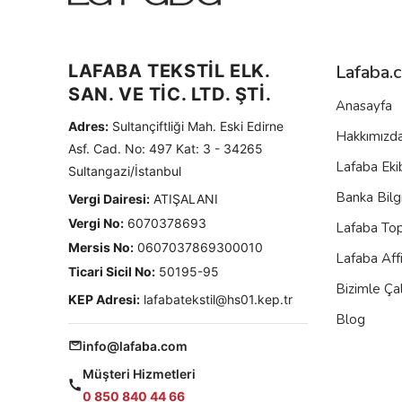
LAFABA TEKSTİL ELK.
Lafaba.
SAN. VE TİC. LTD. ŞTİ.
Anasayfa
Adres:
Sultançiftliği Mah. Eski Edirne
Hakkımızd
Asf. Cad. No: 497 Kat: 3 - 34265
Lafaba Eki
Sultangazi/İstanbul
Banka Bilgi
Vergi Dairesi:
ATIŞALANI
Vergi No:
6070378693
Lafaba To
Mersis No:
0607037869300010
Lafaba Aff
Ticari Sicil No:
50195-95
Bizimle Çal
KEP Adresi:
lafabatekstil@hs01.kep.tr
Blog
info@lafaba.com
Müşteri Hizmetleri
0 850 840 44 66