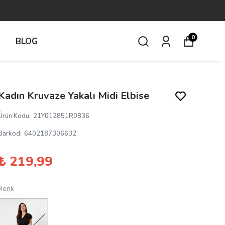
0
İ
BLOG
Kadın Kruvaze Yakalı Midi Elbise
Ürün Kodu
:
21Y012851R0836
Barkod
:
6402187306632
₺ 219,99
Renk