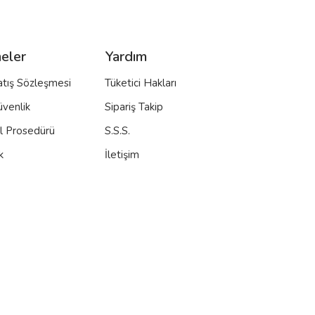
eler
Yardım
atış Sözleşmesi
Tüketici Hakları
üvenlik
Sipariş Takip
al Prosedürü
S.S.S.
k
İletişim