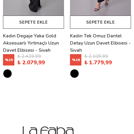
SEPETE EKLE
SEPETE EKLE
Kadın Degaje Yaka Gold
Kadın Tek Omuz Dantel
Aksesuarlı Yırtmaçlı Uzun
Detay Uzun Davet Elbisesi -
Davet Elbisesi - Siyah
Siyah
₺ 2.439,99
₺ 2.109,99
%
15
%
16
₺ 2.079,99
₺ 1.779,99