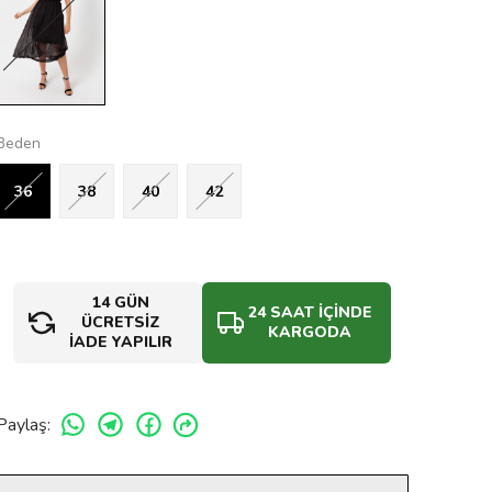
Beden
36
38
40
42
14 GÜN
24 SAAT İÇİNDE
ÜCRETSİZ
KARGODA
İADE YAPILIR
Paylaş
: