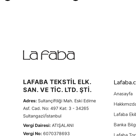
LAFABA TEKSTİL ELK.
Lafaba.
SAN. VE TİC. LTD. ŞTİ.
Anasayfa
Adres:
Sultançiftliği Mah. Eski Edirne
Hakkımızd
Asf. Cad. No: 497 Kat: 3 - 34265
Lafaba Eki
Sultangazi/İstanbul
Banka Bilgi
Vergi Dairesi:
ATIŞALANI
Vergi No:
6070378693
Lafaba To