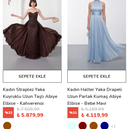
SEPETE EKLE
SEPETE EKLE
Kadın Straplez Yaka
Kadın Halter Yaka Drapeli
Kuyruklu Uzun Taşlı Abiye
Uzun Parlak Kumaş Abiye
Elbise - Kahverengi
Elbise - Bebe Mavi
₺ 7.509,99
₺ 5.189,99
%
22
%
21
₺ 5.879,99
₺ 4.119,99
+1