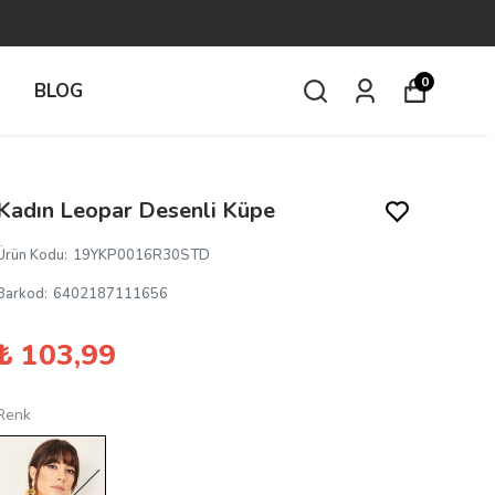
0
İ
BLOG
Kadın Leopar Desenli Küpe
Ürün Kodu
:
19YKP0016R30STD
Barkod
:
6402187111656
₺ 103,99
Renk