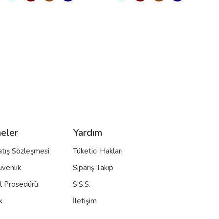
eler
Yardım
atış Sözleşmesi
Tüketici Hakları
üvenlik
Sipariş Takip
al Prosedürü
S.S.S.
k
İletişim