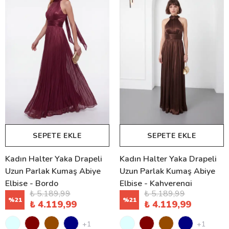
SEPETE EKLE
SEPETE EKLE
Kadın Halter Yaka Drapeli
Kadın Halter Yaka Drapeli
Uzun Parlak Kumaş Abiye
Uzun Parlak Kumaş Abiye
Elbise - Bordo
Elbise - Kahverengi
₺ 5.189,99
₺ 5.189,99
%
21
%
21
₺ 4.119,99
₺ 4.119,99
+1
+1