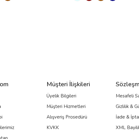
com
Müşteri İlişkileri
Sözleşm
Üyelik Bilgileri
Mesafeli S
a
Müşteri Hizmetleri
Gizlilik & G
bi
Alışveriş Prosedürü
İade & İpt
lerimiz
KVKK
XML Bayili
ptan