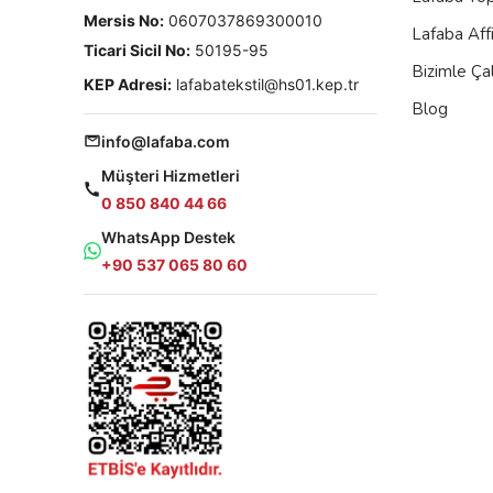
Mersis No:
0607037869300010
Lafaba Aff
Ticari Sicil No:
50195-95
Bizimle Çal
KEP Adresi:
lafabatekstil@hs01.kep.tr
Blog
info@lafaba.com
Müşteri Hizmetleri
0 850 840 44 66
WhatsApp Destek
+90 537 065 80 60