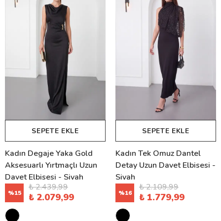
SEPETE EKLE
SEPETE EKLE
Kadın Degaje Yaka Gold
Kadın Tek Omuz Dantel
Aksesuarlı Yırtmaçlı Uzun
Detay Uzun Davet Elbisesi -
Davet Elbisesi - Siyah
Siyah
₺ 2.439,99
₺ 2.109,99
%
15
%
16
₺ 2.079,99
₺ 1.779,99