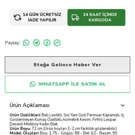
14 GÜN ÜCRETSİZ
24 SAAT İÇİNDE
İADE YAPILIR
KARGODA
Paylaş
:
Stoğa Gelince Haber Ver
WHATSAPP ILE SATIN AL
Ürün Açıklaması
Ürün Özellikleri:
Beli Lastikli, Sol Yanı Gizli Fermuar Kapamalı, İç
Göstermeyen Kumaş Özellikli,Asimetrik Kesim, Fırfırlı Leopar
Desenli Midiboy Kadın Etek
Ürün Boyu:
72 cm (Ürün boyları 1-2 cm farklılık gösterebilir)
Model Ölçüleri:
Boy: 1.75 - Göğüs: 88 - Bel: 62 - Basen: 90