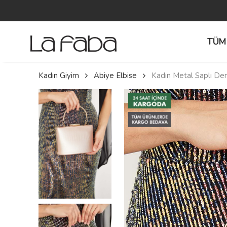
TÜM
Kadın Giyim
Abiye Elbise
Kadın Metal Saplı Der