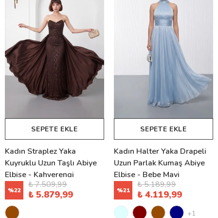
SEPETE EKLE
SEPETE EKLE
Kadın Straplez Yaka
Kadın Halter Yaka Drapeli
Kuyruklu Uzun Taşlı Abiye
Uzun Parlak Kumaş Abiye
Elbise - Kahverengi
Elbise - Bebe Mavi
₺ 7.509,99
₺ 5.189,99
%
22
%
21
₺ 5.879,99
₺ 4.119,99
+1