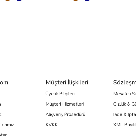
com
Müşteri İlişkileri
Sözleşm
Üyelik Bilgileri
Mesafeli S
a
Müşteri Hizmetleri
Gizlilik & G
bi
Alışveriş Prosedürü
İade & İpt
lerimiz
KVKK
XML Bayili
ptan