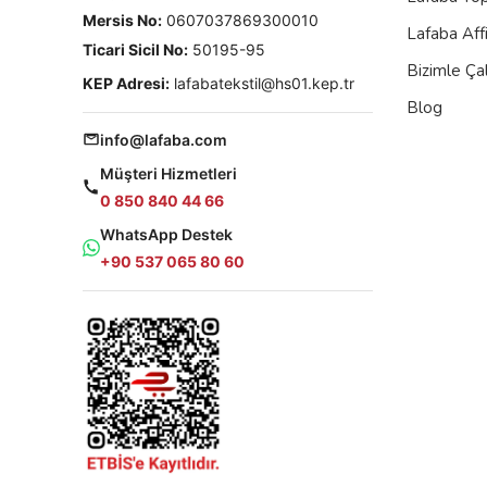
Mersis No:
0607037869300010
Lafaba Aff
Ticari Sicil No:
50195-95
Bizimle Çal
KEP Adresi:
lafabatekstil@hs01.kep.tr
Blog
info@lafaba.com
Müşteri Hizmetleri
0 850 840 44 66
WhatsApp Destek
+90 537 065 80 60