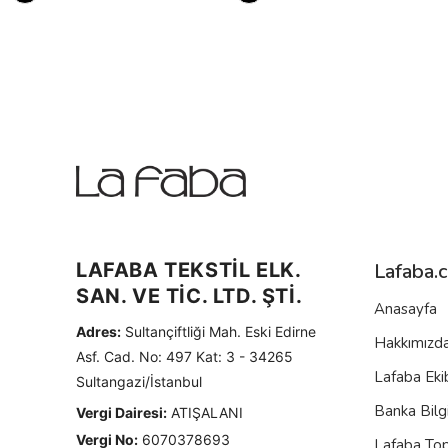
LAFABA TEKSTİL ELK.
Lafaba.
SAN. VE TİC. LTD. ŞTİ.
Anasayfa
Adres:
Sultançiftliği Mah. Eski Edirne
Hakkımızd
Asf. Cad. No: 497 Kat: 3 - 34265
Lafaba Eki
Sultangazi/İstanbul
Banka Bilgi
Vergi Dairesi:
ATIŞALANI
Vergi No:
6070378693
Lafaba To