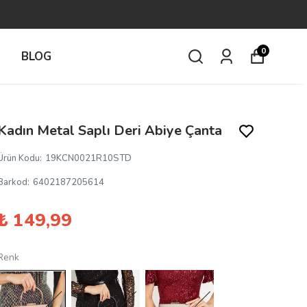
0
İ
BLOG
Kadın Metal Saplı Deri Abiye Çanta
Ürün Kodu
:
19KCN0021R10STD
Barkod
:
6402187205614
₺ 149,99
Renk