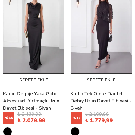
SEPETE EKLE
SEPETE EKLE
Kadın Degaje Yaka Gold
Kadın Tek Omuz Dantel
Aksesuarlı Yırtmaçlı Uzun
Detay Uzun Davet Elbisesi -
Davet Elbisesi - Siyah
Siyah
₺ 2.439,99
₺ 2.109,99
%
15
%
16
₺ 2.079,99
₺ 1.779,99