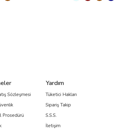
eler
Yardım
atış Sözleşmesi
Tüketici Hakları
üvenlik
Sipariş Takip
al Prosedürü
S.S.S.
k
İletişim