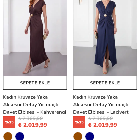
SEPETE EKLE
SEPETE EKLE
Kadın Kruvaze Yaka
Kadın Kruvaze Yaka
Aksesur Detay Yırtmaçlı
Aksesur Detay Yırtmaçlı
Davet Elbisesi - Kahverengi
Davet Elbisesi - Lacivert
₺ 2.369,99
₺ 2.369,99
%
15
%
15
₺ 2.019,99
₺ 2.019,99