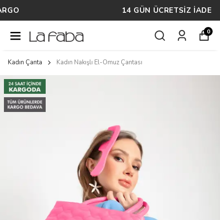
14 GÜN ÜCRETSİZ İADE
0
Kadın Çanta
Kadın Nakışlı El-Omuz Çantası