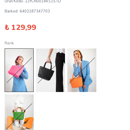
Ürün Kodu
:
22YCN0014R11STD
Barkod
:
6402187347703
₺ 129,99
Renk