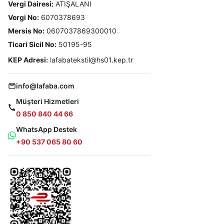
Vergi Dairesi:
ATIŞALANI
Vergi No:
6070378693
Mersis No:
0607037869300010
Ticari Sicil No:
50195-95
KEP Adresi:
lafabatekstil@hs01.kep.tr
info@lafaba.com
Müşteri Hizmetleri
0 850 840 44 66
WhatsApp Destek
+90 537 065 80 60