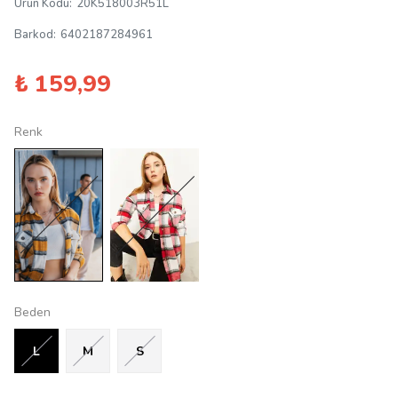
Ürün Kodu
:
20K518003R51L
Barkod
:
6402187284961
₺ 159,99
Renk
Beden
L
M
S