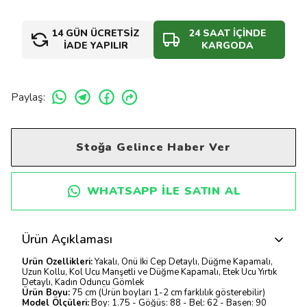
14 GÜN ÜCRETSİZ
24 SAAT İÇİNDE
İADE YAPILIR
KARGODA
Paylaş
:
Stoğa Gelince Haber Ver
WHATSAPP ILE SATIN AL
Ürün Açıklaması
Ürün Özellikleri:
Yakalı, Önü İki Cep Detaylı, Düğme Kapamalı,
Uzun Kollu, Kol Ucu Manşetli ve Düğme Kapamalı, Etek Ucu Yırtık
Detaylı, Kadın Oduncu Gömlek
Ürün Boyu:
75 cm (Ürün boyları 1-2 cm farklılık gösterebilir)
Model Ölçüleri:
Boy: 1.75 - Göğüs: 88 - Bel: 62 - Basen: 90