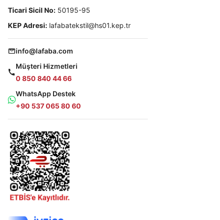
Ticari Sicil No:
50195-95
KEP Adresi:
lafabatekstil@hs01.kep.tr
info@lafaba.com
Müşteri Hizmetleri
0 850 840 44 66
WhatsApp Destek
+90 537 065 80 60