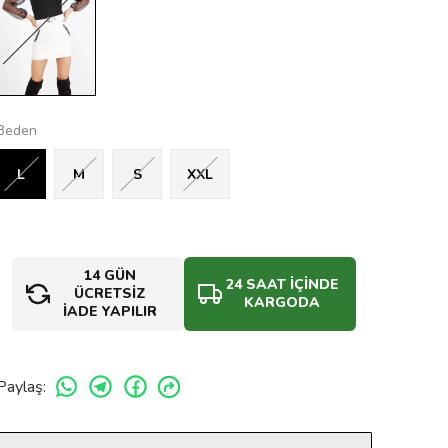
Beden
L
M
S
XXL
14 GÜN
24 SAAT İÇİNDE
ÜCRETSİZ
KARGODA
İADE YAPILIR
Paylaş
: