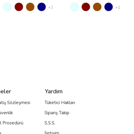
+1
+1
eler
Yardım
atış Sözleşmesi
Tüketici Hakları
üvenlik
Sipariş Takip
al Prosedürü
S.S.S.
k
İletişim