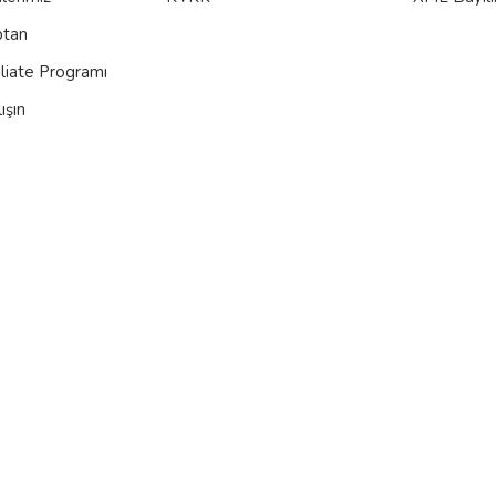
ptan
iliate Programı
ışın