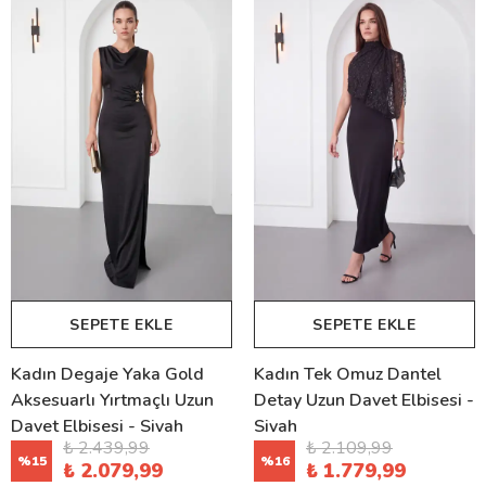
SEPETE EKLE
SEPETE EKLE
Kadın Degaje Yaka Gold
Kadın Tek Omuz Dantel
Aksesuarlı Yırtmaçlı Uzun
Detay Uzun Davet Elbisesi -
Davet Elbisesi - Siyah
Siyah
₺ 2.439,99
₺ 2.109,99
%
15
%
16
₺ 2.079,99
₺ 1.779,99