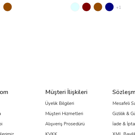
+1
com
Müşteri İlişkileri
Sözleşm
Üyelik Bilgileri
Mesafeli S
a
Müşteri Hizmetleri
Gizlilik & G
bi
Alışveriş Prosedürü
İade & İpt
lerimiz
KVKK
XML Bayili