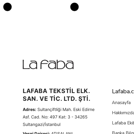
LAFABA TEKSTİL ELK.
Lafaba.
SAN. VE TİC. LTD. ŞTİ.
Anasayfa
Adres:
Sultançiftliği Mah. Eski Edirne
Hakkımızd
Asf. Cad. No: 497 Kat: 3 - 34265
Lafaba Eki
Sultangazi/İstanbul
Banka Bilgi
Vergi Dairesi:
ATIŞALANI