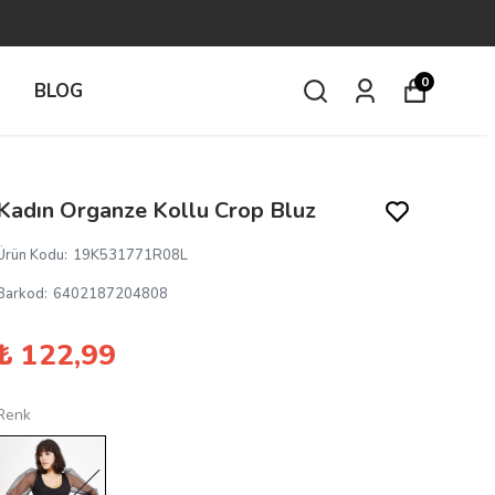
0
İ
BLOG
Kadın Organze Kollu Crop Bluz
Ürün Kodu
:
19K531771R08L
Barkod
:
6402187204808
₺ 122,99
Renk