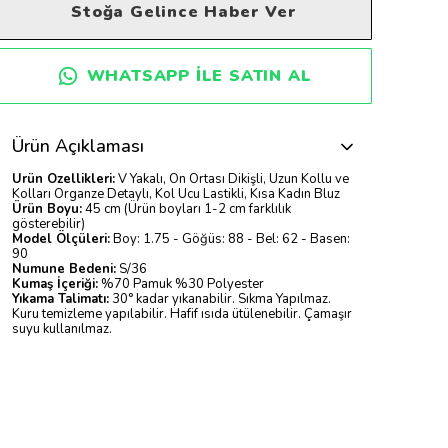
Stoğa Gelince Haber Ver
WHATSAPP ILE SATIN AL
Ürün Açıklaması
Ürün Özellikleri:
V Yakalı, Ön Ortası Dikişli, Uzun Kollu ve
Kolları Organze Detaylı, Kol Ucu Lastikli, Kısa Kadın Bluz
Ürün Boyu:
45 cm (Ürün boyları 1-2 cm farklılık
gösterebilir)
Model Ölçüleri:
Boy: 1.75 - Göğüs: 88 - Bel: 62 - Basen:
90
Numune Bedeni:
S/36
Kumaş İçeriği:
%70 Pamuk %30 Polyester
Yıkama Talimatı:
30° kadar yıkanabilir. Sıkma Yapılmaz.
Kuru temizleme yapılabilir. Hafif ısıda ütülenebilir. Çamaşır
suyu kullanılmaz.