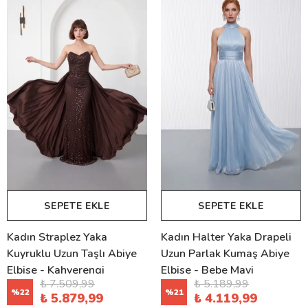
SEPETE EKLE
SEPETE EKLE
Kadın Straplez Yaka
Kadın Halter Yaka Drapeli
Kuyruklu Uzun Taşlı Abiye
Uzun Parlak Kumaş Abiye
Elbise - Kahverengi
Elbise - Bebe Mavi
₺ 7.509,99
₺ 5.189,99
%
22
%
21
₺ 5.879,99
₺ 4.119,99