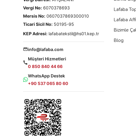
Vergi No:
6070378693
Lafaba To
Mersis No:
0607037869300010
Lafaba Aff
Ticari Sicil No:
50195-95
Bizimle Çal
KEP Adresi:
lafabatekstil@hs01.kep.tr
Blog
info@lafaba.com
Müşteri Hizmetleri
0 850 840 44 66
WhatsApp Destek
+90 537 065 80 60