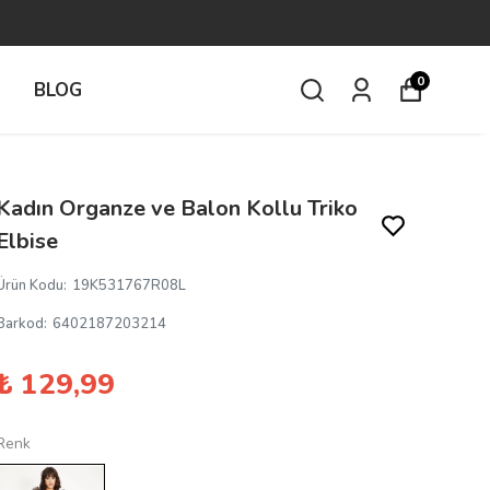
0
İ
BLOG
Kadın Organze ve Balon Kollu Triko
Elbise
Ürün Kodu
:
19K531767R08L
Barkod
:
6402187203214
₺ 129,99
Renk