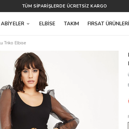
14 GÜN ÜCRETSİZ İADE
 ABİYELER
ELBİSE
TAKIM
FIRSAT ÜRÜNLER
u Triko Elbise