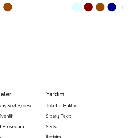
+1
eler
Yardım
atış Sözleşmesi
Tüketici Hakları
üvenlik
Sipariş Takip
al Prosedürü
S.S.S.
k
İletişim