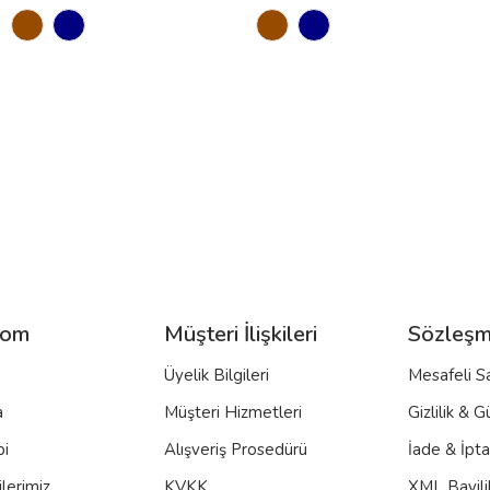
com
Müşteri İlişkileri
Sözleşm
Üyelik Bilgileri
Mesafeli S
a
Müşteri Hizmetleri
Gizlilik & G
bi
Alışveriş Prosedürü
İade & İpt
lerimiz
KVKK
XML Bayili