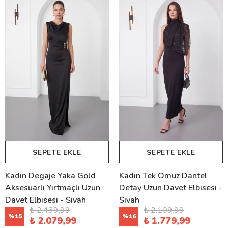
SEPETE EKLE
SEPETE EKLE
Kadın Degaje Yaka Gold
Kadın Tek Omuz Dantel
Aksesuarlı Yırtmaçlı Uzun
Detay Uzun Davet Elbisesi -
Davet Elbisesi - Siyah
Siyah
₺ 2.439,99
₺ 2.109,99
%
15
%
16
₺ 2.079,99
₺ 1.779,99