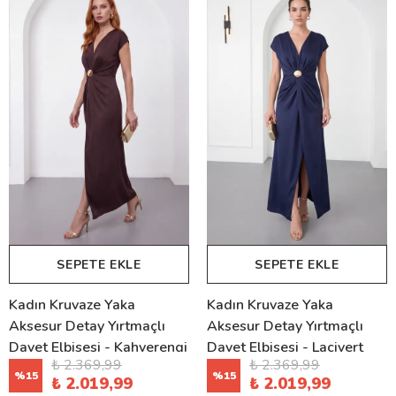
SEPETE EKLE
SEPETE EKLE
Kadın Kruvaze Yaka
Kadın Kruvaze Yaka
Aksesur Detay Yırtmaçlı
Aksesur Detay Yırtmaçlı
Davet Elbisesi - Kahverengi
Davet Elbisesi - Lacivert
₺ 2.369,99
₺ 2.369,99
%
15
%
15
₺ 2.019,99
₺ 2.019,99