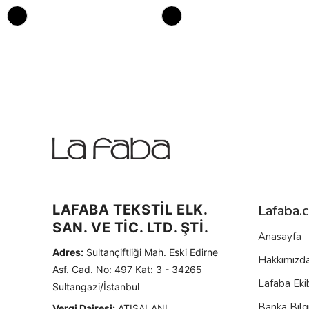
LAFABA TEKSTİL ELK.
Lafaba.
SAN. VE TİC. LTD. ŞTİ.
Anasayfa
Adres:
Sultançiftliği Mah. Eski Edirne
Hakkımızd
Asf. Cad. No: 497 Kat: 3 - 34265
Lafaba Eki
Sultangazi/İstanbul
Banka Bilgi
Vergi Dairesi:
ATIŞALANI