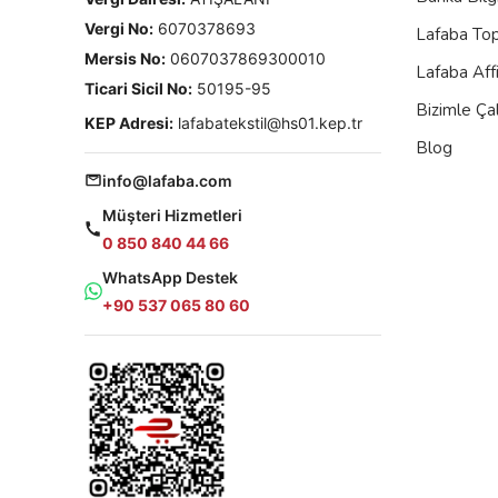
Vergi No:
6070378693
Lafaba To
Mersis No:
0607037869300010
Lafaba Aff
Ticari Sicil No:
50195-95
Bizimle Çal
KEP Adresi:
lafabatekstil@hs01.kep.tr
Blog
info@lafaba.com
Müşteri Hizmetleri
0 850 840 44 66
WhatsApp Destek
+90 537 065 80 60