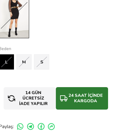
Beden
L
M
S
14 GÜN
24 SAAT İÇİNDE
ÜCRETSİZ
KARGODA
İADE YAPILIR
Paylaş
: