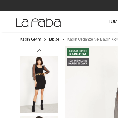
TÜM
Kadın Giyim
Elbise
Kadın Organze ve Balon Koll