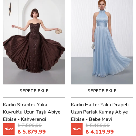
SEPETE EKLE
SEPETE EKLE
Kadın Straplez Yaka
Kadın Halter Yaka Drapeli
Kuyruklu Uzun Taşlı Abiye
Uzun Parlak Kumaş Abiye
Elbise - Kahverengi
Elbise - Bebe Mavi
₺ 7.509,99
₺ 5.189,99
%
22
%
21
₺ 5.879,99
₺ 4.119,99