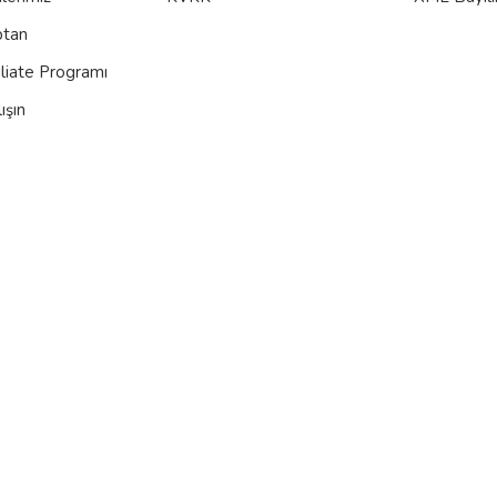
ptan
iliate Programı
ışın