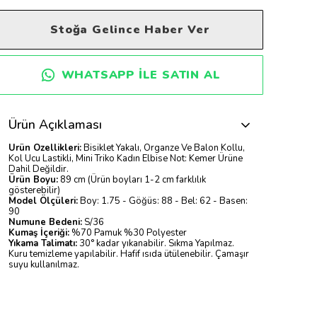
Stoğa Gelince Haber Ver
WHATSAPP ILE SATIN AL
Ürün Açıklaması
Ürün Özellikleri:
Bisiklet Yakalı, Organze Ve Balon Kollu,
Kol Ucu Lastikli, Mini Triko Kadın Elbise Not: Kemer Ürüne
Dahil Değildir.
Ürün Boyu:
89 cm (Ürün boyları 1-2 cm farklılık
gösterebilir)
Model Ölçüleri:
Boy: 1.75 - Göğüs: 88 - Bel: 62 - Basen:
90
Numune Bedeni:
S/36
Kumaş İçeriği:
%70 Pamuk %30 Polyester
Yıkama Talimatı:
30° kadar yıkanabilir. Sıkma Yapılmaz.
Kuru temizleme yapılabilir. Hafif ısıda ütülenebilir. Çamaşır
suyu kullanılmaz.