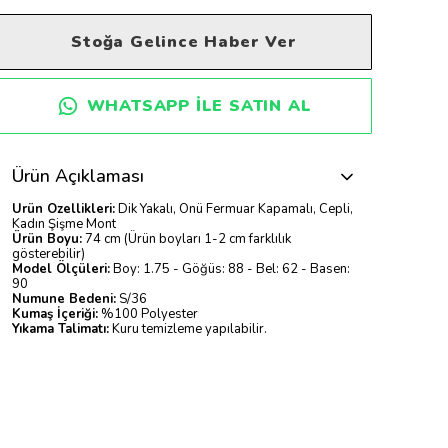
Stoğa Gelince Haber Ver
WHATSAPP ILE SATIN AL
Ürün Açıklaması
Ürün Özellikleri:
Dik Yakalı, Önü Fermuar Kapamalı, Cepli,
Kadın Şişme Mont
Ürün Boyu:
74 cm (Ürün boyları 1-2 cm farklılık
gösterebilir)
Model Ölçüleri:
Boy: 1.75 - Göğüs: 88 - Bel: 62 - Basen:
90
Numune Bedeni:
S/36
Kumaş İçeriği:
%100 Polyester
Yıkama Talimatı:
Kuru temizleme yapılabilir.