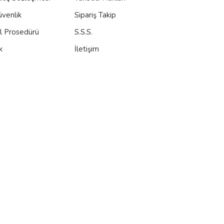
üvenlik
Sipariş Takip
al Prosedürü
S.S.S.
k
İletişim