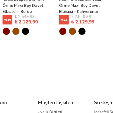
Örme Maxi Boy Davet
Örme Maxi Boy Davet
Elbisesi - Bordo
Elbisesi - Kahverengi
₺ 2.549,99
₺ 2.549,99
%
16
%
16
₺ 2.129,99
₺ 2.129,99
com
Müşteri İlişkileri
Sözleşm
Üyelik Bilgileri
Mesafeli S