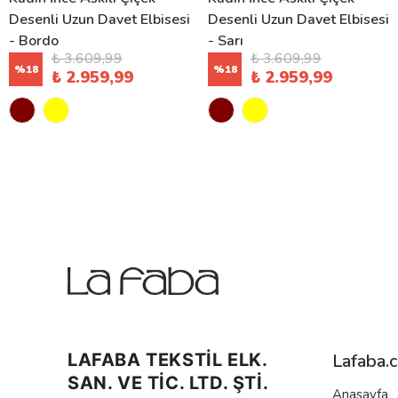
Desenli Uzun Davet Elbisesi
Desenli Uzun Davet Elbisesi
- Bordo
- Sarı
₺ 3.609,99
₺ 3.609,99
%
18
%
18
₺ 2.959,99
₺ 2.959,99
LAFABA TEKSTİL ELK.
Lafaba.
SAN. VE TİC. LTD. ŞTİ.
Anasayfa