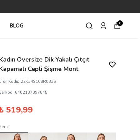
0
İ
BLOG
Kadın Oversize Dik Yakalı Çıtçıt
Kapamalı Cepli Şişme Mont
Ürün Kodu
:
22K349108R0336
Barkod
:
6402187397845
₺ 519,99
Renk