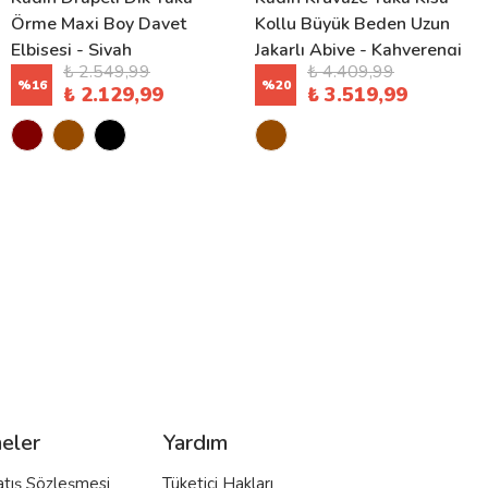
Örme Maxi Boy Davet
Kollu Büyük Beden Uzun
Elbisesi - Siyah
Jakarlı Abiye - Kahverengi
₺ 2.549,99
₺ 4.409,99
%
16
%
20
₺ 2.129,99
₺ 3.519,99
eler
Yardım
atış Sözleşmesi
Tüketici Hakları