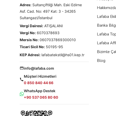
Adres:
Sultançiftliği Mah. Eski Edirne
Hakkımızd
Asf. Cad. No: 497 Kat: 3 - 34265
Lafaba Eki
Sultangazi/İstanbul
Banka Bilgi
Vergi Dairesi:
ATIŞALANI
Vergi No:
6070378693
Lafaba To
Mersis No:
0607037869300010
Lafaba Aff
Ticari Sicil No:
50195-95
Bizimle Çal
KEP Adresi:
lafabatekstil@hs01.kep.tr
Blog
info@lafaba.com
Müşteri Hizmetleri
0 850 840 44 66
WhatsApp Destek
+90 537 065 80 60