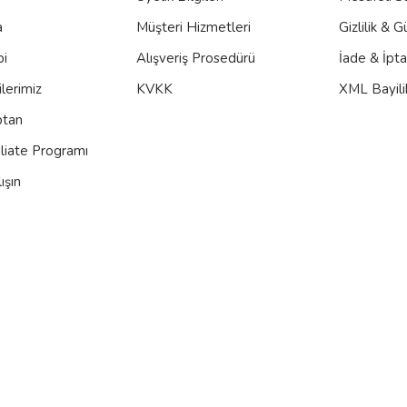
a
Müşteri Hizmetleri
Gizlilik & G
bi
Alışveriş Prosedürü
İade & İpt
lerimiz
KVKK
XML Bayili
ptan
iliate Programı
ışın