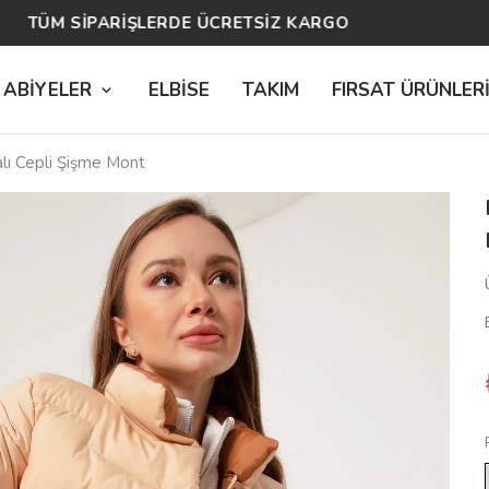
14 GÜN ÜCRETSİZ İADE
 ABİYELER
ELBİSE
TAKIM
FIRSAT ÜRÜNLER
alı Cepli Şişme Mont