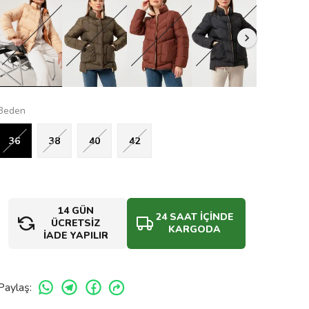
Beden
36
38
40
42
14 GÜN
24 SAAT İÇİNDE
ÜCRETSİZ
KARGODA
İADE YAPILIR
Paylaş
: