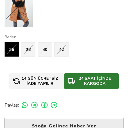
Beden
36
38
40
42
14 GÜN ÜCRETSİZ
24 SAAT İÇİNDE
İADE YAPILIR
KARGODA
Paylaş
:
Stoğa Gelince Haber Ver