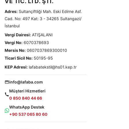
VE TİC. LTD. ŞTİ.
Adres:
Sultançiftliği Mah. Eski Edirne Asf.
Cad. No: 497 Kat: 3 - 34265 Sultangazi/
İstanbul
Vergi Dairesi:
ATIŞALANI
Vergi No:
6070378693
Mersis No:
0607037869300010
Ticari Sicil No:
50195-95
KEP Adresi:
lafabatekstil@hs01.kep.tr
info@lafaba.com
Müşteri Hizmetleri
0 850 840 44 66
WhatsApp Destek
+90 537 065 80 60