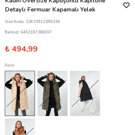
Kadın Oversize Kapüşonlu Kapitone
Detaylı Fermuar Kapamalı Yelek
Ürün Kodu
:
22K339123R0336
Barkod
:
6402187386597
₺ 494,99
Renk