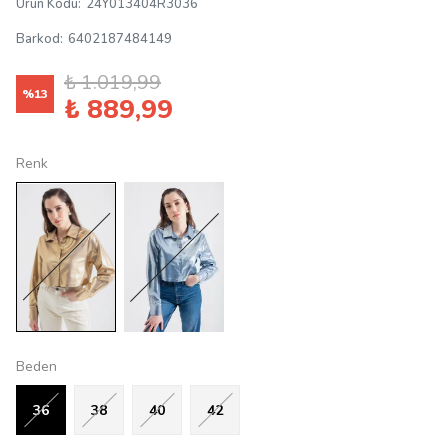
Ürün Kodu
:
24Y013404R3036
Barkod
:
6402187484149
₺ 1.019,99
%
13
₺ 889,99
Renk
Beden
36
38
40
42