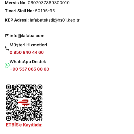
Mersis No:
0607037869300010
Ticari Sicil No:
50195-95
KEP Adresi:
lafabatekstil@hs01.kep.tr
info@lafaba.com
Müşteri Hizmetleri
0 850 840 44 66
WhatsApp Destek
+90 537 065 80 60